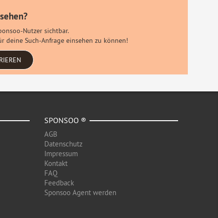
 sehen?
Sponsoo-Nutzer sichtbar.
 für deine Such-Anfrage einsehen zu können!
RIEREN
SPONSOO ®
AGB
Datenschutz
Impressum
Kontakt
FAQ
Feedback
Sponsoo Agent werden