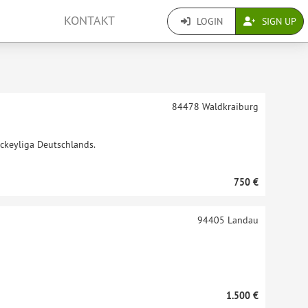
KONTAKT
LOGIN
SIGN UP
84478
Waldkraiburg
ockeyliga Deutschlands.
750 €
94405
Landau
1.500 €