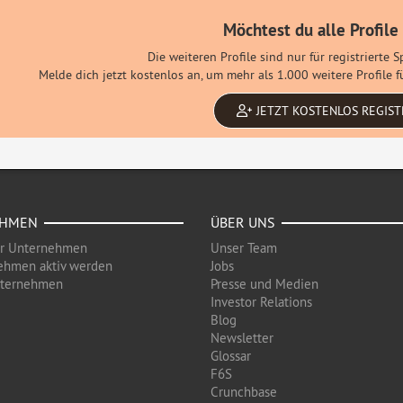
Möchtest du alle Profile
Die weiteren Profile sind nur für registrierte 
Melde dich jetzt kostenlos an, um mehr als 1.000 weitere Profile
JETZT KOSTENLOS REGIST
EHMEN
ÜBER UNS
ür Unternehmen
Unser Team
ehmen aktiv werden
Jobs
nternehmen
Presse und Medien
Investor Relations
Blog
Newsletter
Glossar
F6S
Crunchbase