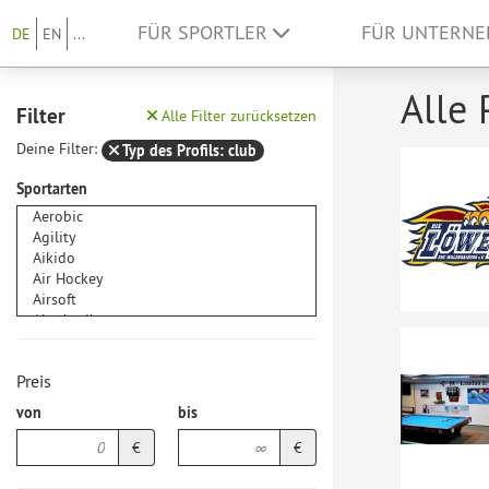
FÜR SPORTLER
FÜR UNTERN
DE
EN
...
Alle 
Filter
Alle Filter zurücksetzen
Deine Filter:
Typ des Profils: club
Sportarten
Preis
von
bis
€
€