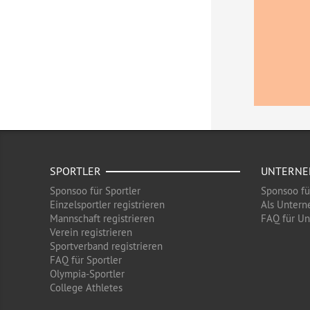
SPORTLER
UNTERN
Sponsoo für Sportler
Sponsoo f
Einzelsportler registrieren
Als Untern
Mannschaft registrieren
FAQ für U
Verein registrieren
Sportverband registrieren
FAQ für Sportler
Olympia-Sportler
College Athletes