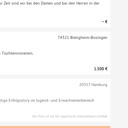
Zur Zeit sind wir bei den Damen und bei den Herren in der
– €
74321
Bietigheim-Bissingen
 Tischtennisverein.
1.500 €
20357
Hamburg
altige Erfolgsstory im Jugend- und Erwachsenenbereich
Der Preis ist nur für registrierte Unternehmen sichtbar