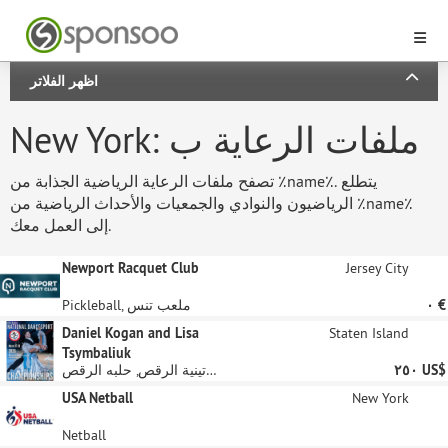
اظهر الفلاتر
New York: ملفات الرعاية ب
تصفح ملفات الرعاية الرياضية الجذابة من ٪name٪. يتطلع
الرياضيون والنوادي والجمعيات والأحداث الرياضية من ٪name٪
إلى العمل معك.
Newport Racquet Club
Jersey City
‏٠ €
Pickleball, ملعب تنس
Daniel Kogan and Lisa
Staten Island
Tsymbaliuk
‏٢٥٠ US$
الرقص, أمريكا اللاتينية الرقص, حلبه الرقص
USA Netball
New York
Netball