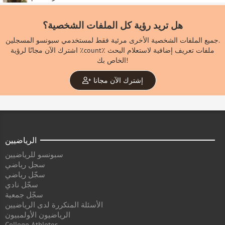
هل تريد رؤية كل الملفات الشخصية؟
جميع الملفات الشخصية الأخرى مرئية فقط لمستخدمي سبونسو المسجلين.
اشترك الآن مجانًا لرؤية ٪count٪ ملفات تعريف إضافية لاستعلام البحث
الخاص بك!
إشترك الآن مجانا
الرياضيين
سبونسو للرياضيين
سجل رياضي
سجّل رياضي
سجّل نادي
سجّل جمعية
الأسئلة المتكررة لدى الرياضيين
الرياضيون الأولمبيون
College Athletes