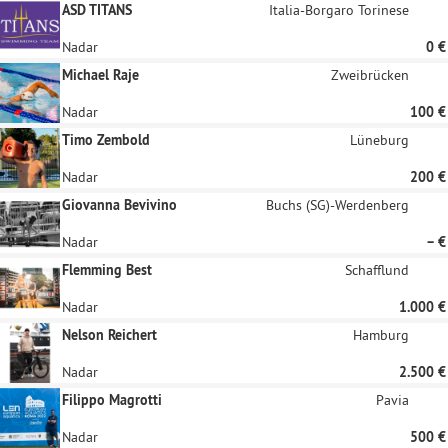
ASD TITANS
Italia-Borgaro Torinese
Nadar
0 €
Michael Raje
Zweibrücken
Nadar
100 €
Timo Zembold
Lüneburg
Nadar
200 €
Giovanna Bevivino
Buchs (SG)-Werdenberg
Nadar
– €
Flemming Best
Schafflund
Nadar
1.000 €
Nelson Reichert
Hamburg
Nadar
2.500 €
Filippo Magrotti
Pavia
Nadar
500 €