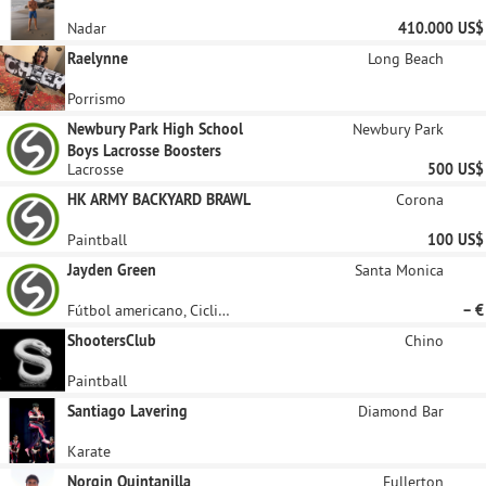
Nadar
410.000 US$
Raelynne
Long Beach
Porrismo
Newbury Park High School
Newbury Park
Boys Lacrosse Boosters
Lacrosse
500 US$
HK ARMY BACKYARD BRAWL
Corona
Paintball
100 US$
Jayden Green
Santa Monica
Fútbol americano, Ciclismo en pista
– €
ShootersClub
Chino
Paintball
Santiago Lavering
Diamond Bar
Karate
Norgin Quintanilla
Fullerton