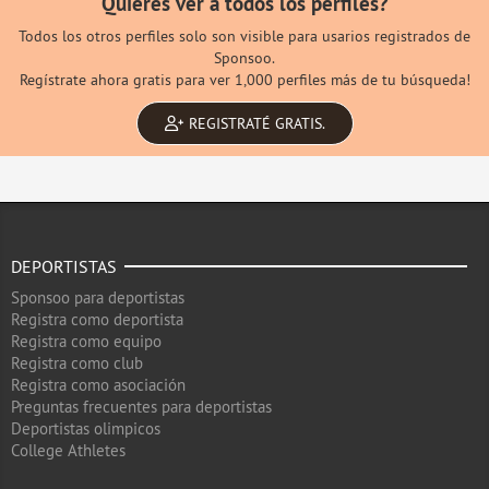
Quieres ver a todos los perfiles?
Todos los otros perfiles solo son visible para usarios registrados de
Sponsoo.
Regístrate ahora gratis para ver 1,000 perfiles más de tu búsqueda!
REGISTRATÉ GRATIS.
DEPORTISTAS
Sponsoo para deportistas
Registra como deportista
Registra como equipo
Registra como club
Registra como asociación
Preguntas frecuentes para deportistas
Deportistas olimpicos
College Athletes