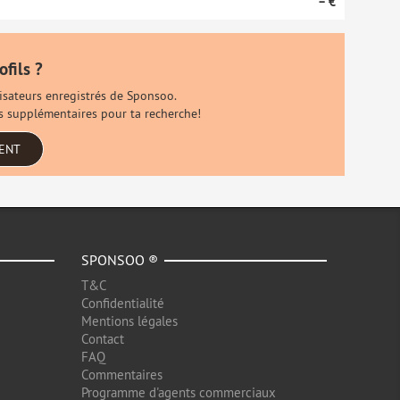
– €
ofils ?
ilisateurs enregistrés de Sponsoo.
ls supplémentaires pour ta recherche!
MENT
SPONSOO ®
T&C
Confidentialité
Mentions légales
Contact
FAQ
Commentaires
Programme d'agents commerciaux