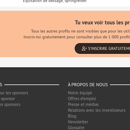
Équitation de dessage, Springreiten
Tu veux voir tous les pr
Tous les autres profils ne sont visibles que pour les ut
Inscris-toi gratuitement pour consulter plus de 1 000 profi
S'INSCRIRE GRATUITE
S
À PROPOS DE NOUS
ur les sponsors
Notre équipe
 sponsor
Offres d'emploi
es sponsors
Presse et médias
Relations avec les investisseurs
Blog
Newsletter
Glossaire