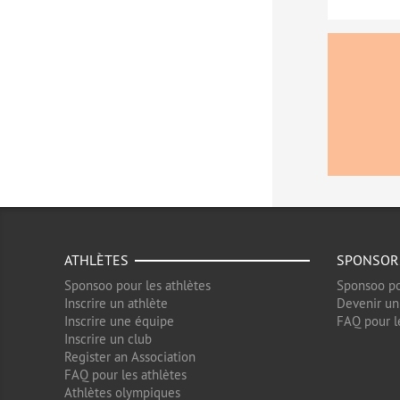
ATHLÈTES
SPONSOR
Sponsoo pour les athlètes
Sponsoo po
Inscrire un athlète
Devenir un
Inscrire une équipe
FAQ pour l
Inscrire un club
Register an Association
FAQ pour les athlètes
Athlètes olympiques