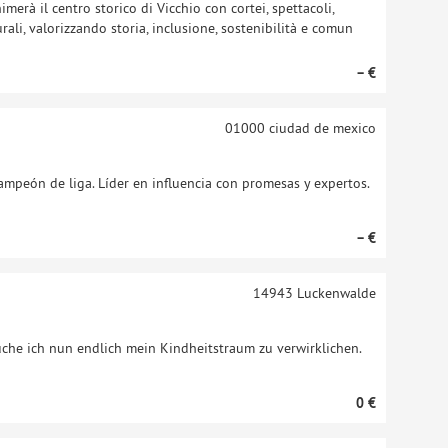
merà il centro storico di Vicchio con cortei, spettacoli,
turali, valorizzando storia, inclusione, sostenibilità e comun
– €
01000
ciudad de mexico
ampeón de liga. Líder en influencia con promesas y expertos.
– €
14943
Luckenwalde
che ich nun endlich mein Kindheitstraum zu verwirklichen.
0 €