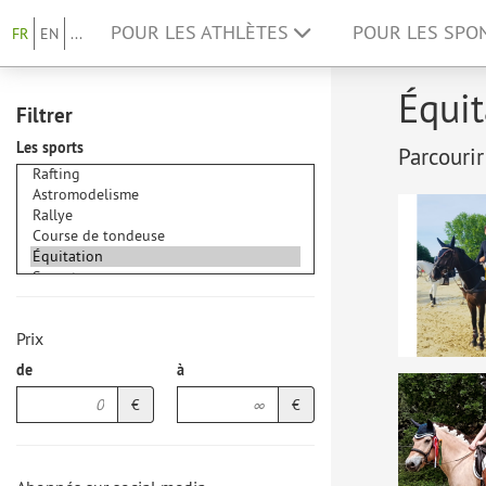
POUR LES ATHLÈTES
POUR LES SP
FR
EN
...
Équit
Filtrer
Les sports
Parcourir
Prix
de
à
€
€