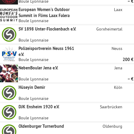
Boule Lyonnaise
– €
European Women's Outdoor
Laax
Summit in Flims Laax Falera
Boule Lyonnaise
SV 1898 Unter-Flockenbach e.V.
Gorxheimertal
Boule Lyonnaise
Polizeisportverein Neuss 1961
Neuss
e.V.
Boule Lyonnaise
200 €
NebenBouler Jena e.V.
Jena
Boule Lyonnaise
– €
Hüseyin Demir
Köln
Boule Lyonnaise
DJK Ensheim 1920 e.V.
Saarbrücken
Boule Lyonnaise
Oldenburger Turnerbund
Oldenburg