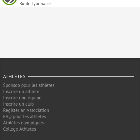
Boule Lyonnaise
ATHLÈTES
Sponsoo pour les athlètes
Inscrire un athlète
Inscrire une équipe
Inscrire un club
Register an Association
FAQ pour les athlètes
Athlètes olympiques
College Athletes