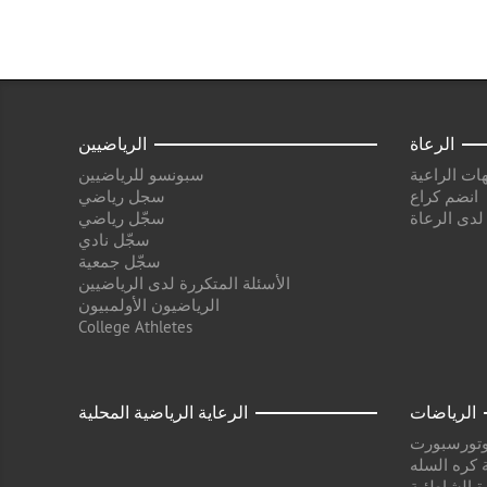
الرعاة
الرياضيين
ات الراعية
سبونسو للرياضيين
انضم كراع
سجل رياضي
 لدى الرعاة
سجّل رياضي
سجّل نادي
سجّل جمعية
الأسئلة المتكررة لدى الرياضيين
الرياضيون الأولمبيون
College Athletes
الرياضات
الرعاية الرياضية المحلية
وتورسبورت
 كره السله
ة الشاطئية