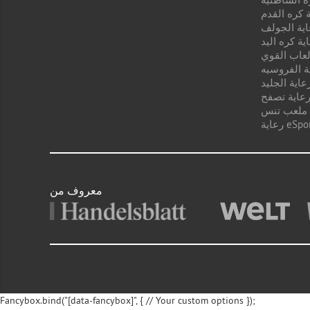
 كره القدم
اية الجولف
ية كره اليد
لعاب القوي
ة الفروسيه
عاية الجليد
عاية تصفح
 ملعب تنس
ية eSport
معروف من
Fancybox.bind("[data-fancybox]", { // Your custom options });