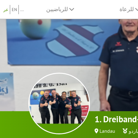
للرعاة
للرياضيين
...
EN
عر
1. Dreiband
ياردو
Landau