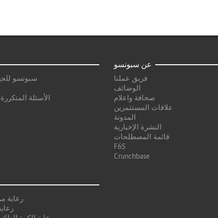
عن سبونسو
فريق عملنا
سبونسو للجه
الوضائف
صحافة واعلام
الأسئلة المتكررة
علاقات المستثمرين
المدونة
النشرة الإخبارية
قائمة المصطلحات
F6S
Crunchbase
رعاية م
رعاية
رعاية الكرة الطائر