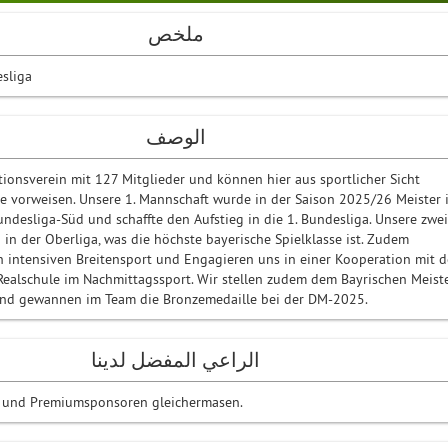
ملخص
sliga
الوصف
itionsverein mit 127 Mitglieder und können hier aus sportlicher Sicht
ge vorweisen. Unsere 1. Mannschaft wurde in der Saison 2025/26 Meister 
undesliga-Süd und schaffte den Aufstieg in die 1. Bundesliga. Unsere zwei
 in der Oberliga, was die höchste bayerische Spielklasse ist. Zudem
h intensiven Breitensport und Engagieren uns in einer Kooperation mit d
Realschule im Nachmittagssport. Wir stellen zudem dem Bayrischen Meist
und gewannen im Team die Bronzemedaille bei der DM-2025.
الراعي المفضل لدينا
 und Premiumsponsoren gleichermasen.