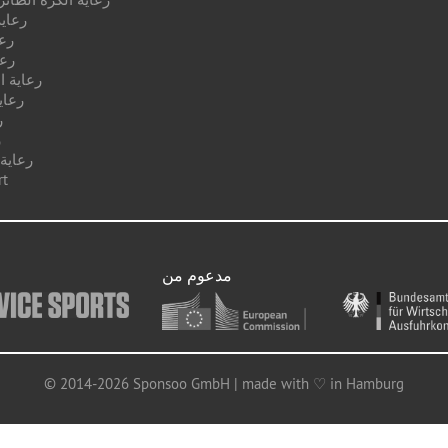
رعاية
رع
رعا
رعاية ا
رعاي
ر
ر
رعاية
رعا
مدعوم من
© 2014-2026 Sponsoo GmbH | made with ♡ in Hamburg