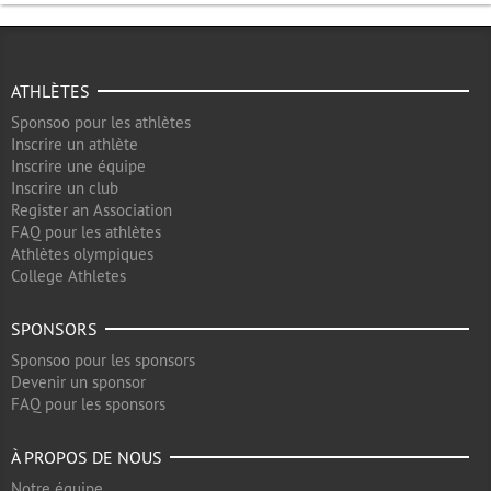
ATHLÈTES
Sponsoo pour les athlètes
Inscrire un athlète
Inscrire une équipe
Inscrire un club
Register an Association
FAQ pour les athlètes
Athlètes olympiques
College Athletes
SPONSORS
Sponsoo pour les sponsors
Devenir un sponsor
FAQ pour les sponsors
À PROPOS DE NOUS
Notre équipe