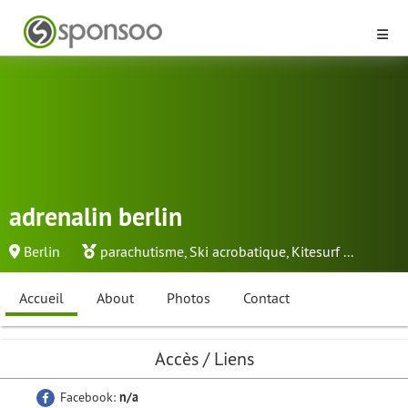
adrenalin berlin
Berlin
parachutisme
,
Ski acrobatique
,
Kitesurf
...
Accueil
About
Photos
Contact
Accès / Liens
Facebook:
n/a