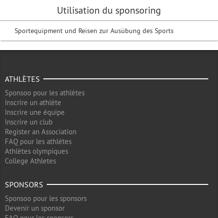
Utilisation du sponsoring
Sportequipment und Reisen zur Ausübung des Sports
ATHLÈTES
Sponsoo pour les athlètes
Inscrire un athlète
Inscrire une équipe
Inscrire un club
Register an Association
FAQ pour les athlètes
Athlètes olympiques
College Athletes
SPONSORS
Sponsoo pour les sponsors
Devenir un sponsor
FAQ pour les sponsors