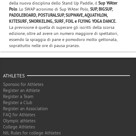
della nuova disciplina dello Stand Up Paddle, il
Sup WAter
Polo
. Lo SWAP acronimo di Sup WAter Polo,
SUP, BIGSUP,
PADDLEBOARD, POSTURALSUP, SUPWAVE, AQUATHLON,
KITESURF, SNORKELING, SURF, FOIL e
FLYING YOGA DANCE.
La previsione è quella di superare gli iscritti della scorsa
edizione, oltre ad avere un numero maggiore di spettatori,
essendo la spiaggia di pane e pomodoro molto gettonata,
soprattutto nelle ore di pausa pranzo.
ATHLETES
Sponsoo for Athletes
Register an Athlete
Register a Team
Register a Club
Register an Association
FAQ for Athletes
Olympic athletes
College Athletes
NIL Rules for college Athletes