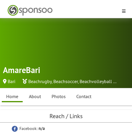
AmareBari
Bari
Beachrugby
,
Beachsoccer
,
Beachvolleyball
...
Home
About
Photos
Contact
Reach / Links
Facebook:
n/a