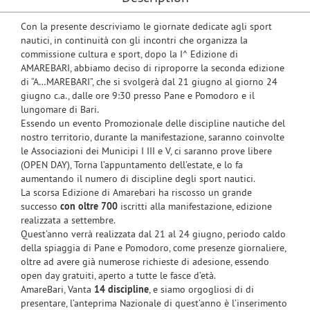
Con la presente descriviamo le giornate dedicate agli sport
nautici, in continuità con gli incontri che organizza la
commissione cultura e sport, dopo la I^ Edizione di
AMAREBARI, abbiamo deciso di riproporre la seconda edizione
di “A…MAREBARI”, che si svolgerà dal 21 giugno al giorno 24
giugno c.a., dalle ore 9:30 presso Pane e Pomodoro e il
lungomare di Bari.
Essendo un evento Promozionale delle discipline nautiche del
nostro territorio, durante la manifestazione, saranno coinvolte
le Associazioni dei Municipi I III e V, ci saranno prove libere
(OPEN DAY), Torna l’appuntamento dell’estate, e lo fa
aumentando il numero di discipline degli sport nautici.
La scorsa Edizione di Amarebari ha riscosso un grande
successo
con oltre 700
iscritti alla manifestazione, edizione
realizzata a settembre.
Quest’anno verrà realizzata dal 21 al 24 giugno, periodo caldo
della spiaggia di Pane e Pomodoro, come presenze giornaliere,
oltre ad avere già numerose richieste di adesione, essendo
open day gratuiti, aperto a tutte le fasce d’età.
AmareBari, Vanta
14 discipline
, e siamo orgogliosi di di
presentare, l’anteprima Nazionale di quest’anno è l’inserimento