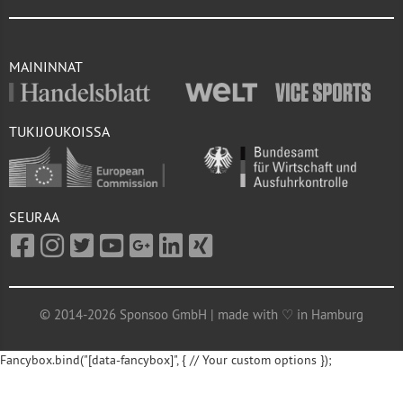
MAININNAT
TUKIJOUKOISSA
SEURAA
© 2014-2026 Sponsoo GmbH | made with ♡ in Hamburg
Fancybox.bind("[data-fancybox]", { // Your custom options });