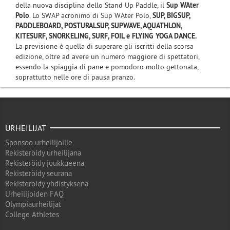
della nuova disciplina dello Stand Up Paddle, il
Sup WAter
Polo
. Lo SWAP acronimo di Sup WAter Polo,
SUP, BIGSUP,
PADDLEBOARD, POSTURALSUP, SUPWAVE, AQUATHLON,
KITESURF, SNORKELING, SURF, FOIL e
FLYING YOGA DANCE.
La previsione è quella di superare gli iscritti della scorsa
edizione, oltre ad avere un numero maggiore di spettatori,
essendo la spiaggia di pane e pomodoro molto gettonata,
soprattutto nelle ore di pausa pranzo.
URHEILIJAT
Sponsoo urheilijoille
Rekisteröidy urheilijana
Rekisteröidy joukkueena
Rekisteröidy seurana
Rekisteröidy yhdistyksenä
Urheilijoiden FAQ
Olympiaurheilijat
College Athletes