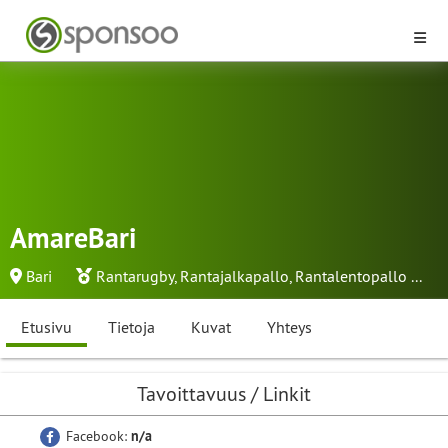
AmareBari
Bari
Rantarugby
,
Rantajalkapallo
,
Rantalentopallo
...
Etusivu
Tietoja
Kuvat
Yhteys
Tavoittavuus / Linkit
Facebook:
n/a