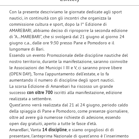
Con la presente descriviamo le giornate dedicate agli sport
nautici, in continuità con gli incontri che organizza la
commissione cultura e sport, dopo la I^ Edizione di
AMAREBARI, abbiamo deciso di riproporre la seconda edizione
di “A…MAREBARI”, che si svolgerà dal 21 giugno al giorno 24
giugno c.a., dalle ore 9:30 presso Pane e Pomodoro e il
lungomare di Bari.
Essendo un evento Promozionale delle discipline nautiche del
nostro territorio, durante la manifestazione, saranno coinvolte
le Associazioni dei Municipi I III e V, ci saranno prove libere
(OPEN DAY), Torna l’appuntamento dell’estate, e lo fa
aumentando il numero di discipline degli sport nautici.
La scorsa Edizione di Amarebari ha riscosso un grande
successo
con oltre 700
iscritti alla manifestazione, edizione
realizzata a settembre.
Quest’anno verrà realizzata dal 21 al 24 giugno, periodo caldo
della spiaggia di Pane e Pomodoro, come presenze giornaliere,
oltre ad avere già numerose richieste di adesione, essendo
open day gratuiti, aperto a tutte le fasce d’età.
AmareBari, Vanta
14 discipline
, e siamo orgogliosi di di
presentare, l’anteprima Nazionale di quest’anno è l’inserimento