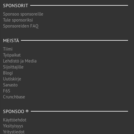
SPONSORIT
Sponsoo sponsoreille
Tule sponsoriksi
Sponsoreiden FAQ
MEISTÄ
Tiimi
Työpaikat
Lehdistö ja Media
Sijoittajille
Blogi
Uutiskirje
Sanasto
F6S
Crunchbase
SPONSOO ®
Käyttöehdot
Yksityisyys
Yritystiedot