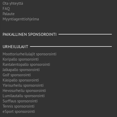
Ota yhteyttä
FAQ
Palaute
Myyntiagenttiohjelma
PAIKALLINEN SPONSOROINTI
URHEILULAJIT
Moottoriurheilulajit sponsorointi
Koripallo sponsorointi
Rantalentopallo sponsorointi
Jalkapallo sponsorointi
Golf sponsorointi
Käsipallo sponsorointi
Yleisurheilu sponsorointi
Hevosurheilu sponsorointi
Lumilautailu sponsorointi
Surffaus sponsorointi
Tennis sponsorointi
eSport sponsorointi