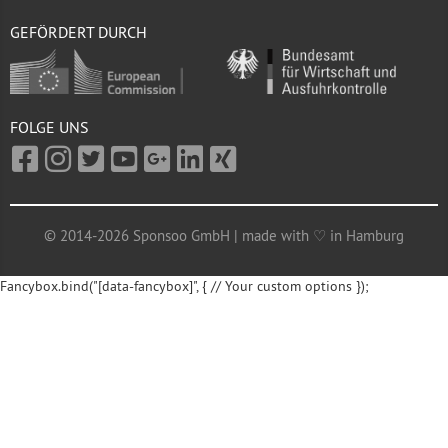
GEFÖRDERT DURCH
FOLGE UNS
© 2014-2026 Sponsoo GmbH | made with ♡ in Hamburg
Fancybox.bind("[data-fancybox]", { // Your custom options });