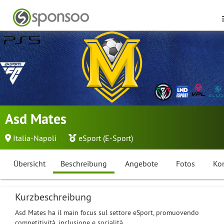
Asd Mates
Italia-Napoli
eSport (E-Sport)
Übersicht
Beschreibung
Angebote
Fotos
Ko
Kurzbeschreibung
Asd Mates ha il main focus sul settore eSport, promuovendo
competitività, inclusione e socialità