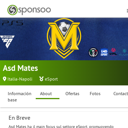
Asd Mates
Italia-Napoli
eSport
Información
About
Ofertas
Fotos
Contac
base
En Breve
Asd Mates ha il main focus sul settore eSport, promuovendo