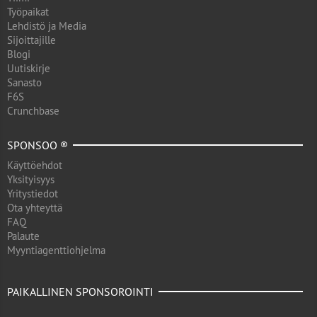
Työpaikat
Lehdistö ja Media
Sijoittajille
Blogi
Uutiskirje
Sanasto
F6S
Crunchbase
SPONSOO ®
Käyttöehdot
Yksityisyys
Yritystiedot
Ota yhteyttä
FAQ
Palaute
Myyntiagenttiohjelma
PAIKALLINEN SPONSOROINTI