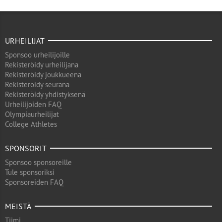
URHEILIJAT
Sponsoo urheilijoille
Rekisteröidy urheilijana
Rekisteröidy joukkueena
Rekisteröidy seurana
Rekisteröidy yhdistyksenä
Urheilijoiden FAQ
Olympiaurheilijat
College Athletes
SPONSORIT
Sponsoo sponsoreille
Tule sponsoriksi
Sponsoreiden FAQ
MEISTÄ
Tiimi