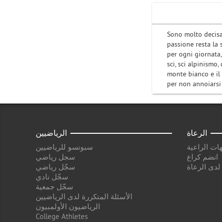
Sono molto decisa 
passione resta la 
per ogni giornata
sci, sci alpinismo
monte bianco e il
per non annoiars
الرعاة
الرياضيين
ات الراعية
سبونسو للرياضيين
انضم كراع
سجل رياضي
 لدى الرعاة
سجّل رياضي
سجّل نادي
سجّل جمعية
الأسئلة المتكررة لدى الرياضيين
الرياضيون الأولمبيون
College Athletes