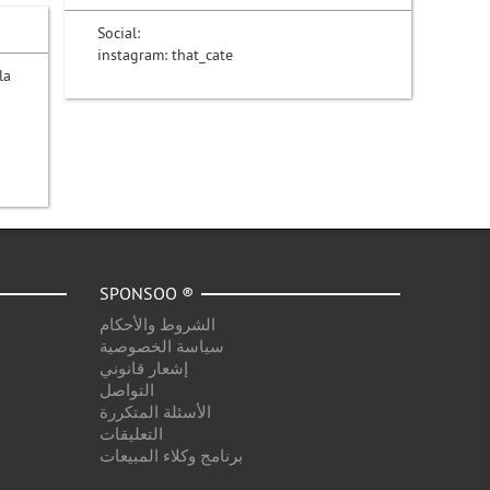
Social:
instagram: that_cate
la
SPONSOO ®
الشروط والأحكام
سياسة الخصوصية
إشعار قانوني
التواصل
الأسئلة المتكررة
التعليقات
برنامج وكلاء المبيعات