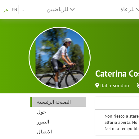
للرعاة
للرياضيين
...
EN
عر
Caterina Co
Italia-sondrio
الصفحة الرئيسية
حول
Non riesco a stare
الصور
all’aria aperta. H
Nel mio tempo libe
الاتصال