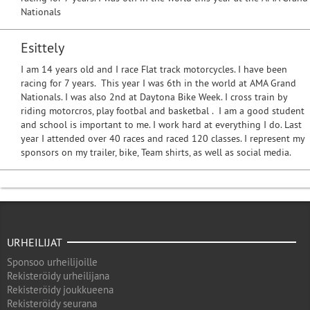
Nationals
Esittely
I am 14 years old and I race Flat track motorcycles. I have been
racing for 7 years. This year I was 6th in the world at AMA Grand
Nationals. I was also 2nd at Daytona Bike Week. I cross train by
riding motorcros, play footbal and basketbal . I am a good student
and school is important to me. I work hard at everything I do. Last
year I attended over 40 races and raced 120 classes. I represent my
sponsors on my trailer, bike, Team shirts, as well as social media.
URHEILIJAT
Sponsoo urheilijoille
Rekisteröidy urheilijana
Rekisteröidy joukkueena
Rekisteröidy seurana