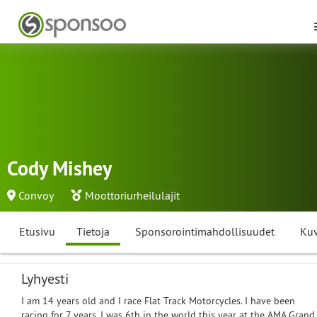
Cody Mishey
Convoy
Moottoriurheilulajit
Etusivu
Tietoja
Sponsorointimahdollisuudet
Kuv
Lyhyesti
I am 14 years old and I race Flat Track Motorcycles. I have been
racing for 7 years. I was 6th in the world this year at the AMA Grand