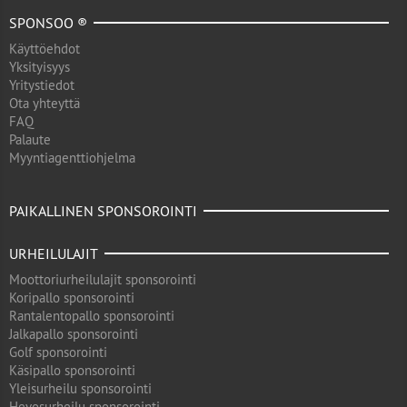
SPONSOO ®
Käyttöehdot
Yksityisyys
Yritystiedot
Ota yhteyttä
FAQ
Palaute
Myyntiagenttiohjelma
PAIKALLINEN SPONSOROINTI
URHEILULAJIT
Moottoriurheilulajit sponsorointi
Koripallo sponsorointi
Rantalentopallo sponsorointi
Jalkapallo sponsorointi
Golf sponsorointi
Käsipallo sponsorointi
Yleisurheilu sponsorointi
Hevosurheilu sponsorointi