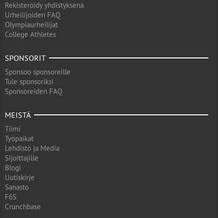
Rekisteröidy yhdistyksenä
Urheilijoiden FAQ
Olympiaurheilijat
College Athletes
SPONSORIT
Sponsoo sponsoreille
Tule sponsoriksi
Sponsoreiden FAQ
MEISTÄ
Tiimi
Työpaikat
Lehdistö ja Media
Sijoittajille
Blogi
Uutiskirje
Sanasto
F6S
Crunchbase