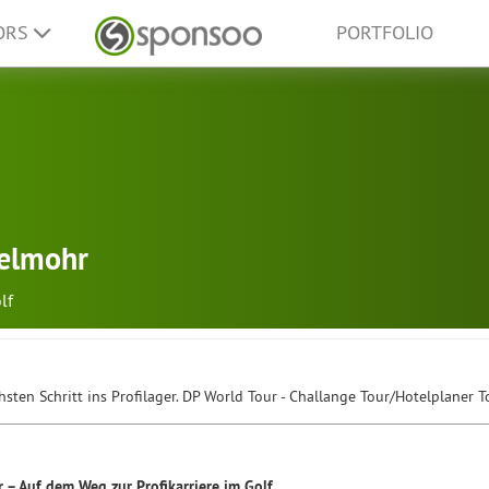
ORS
PORTFOLIO
elmohr
lf
hsten Schritt ins Profilager. DP World Tour - Challange Tour/Hotelplaner T
– Auf dem Weg zur Profikarriere im Golf