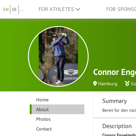
FOR ATHLETES
FOR SPONS
EN
DE
...
Connor Eng
Hamburg
Go
Home
Summary
About
Bereit für den näc
Photos
Description
Contact
Connor Engelmohr 