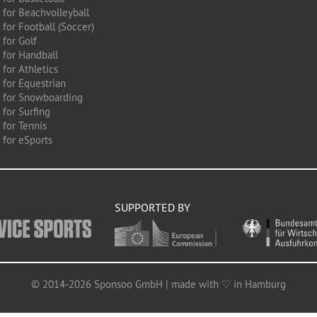
 for Beachvolleyball
for Football (Soccer)
 for Golf
 for Handball
for Athletics
 for Equestrian
 for Snowboarding
for Surfing
 for Tennis
 for eSports
SUPPORTED BY
© 2014-2026 Sponsoo GmbH | made with ♡ in Hamburg