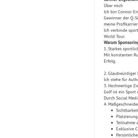
Über mich
Ich bin Connor En
Gewinner der Q-Sc
meine Profikarrie
Ich verbinde sport
World Tour.
Warum Sponsoring
1. Starkes sportli
Mit konstanten Run
Erfolg.
2. Glaubwürdiger
Ich stehe für Auth
3. Hochwertige Zi
Golf ist ein Sport
Durch Social Medi
4. Maßgeschneider
Sichtbarkei
Platzierung
Teilnahme 
Exklusive 
Persönliche