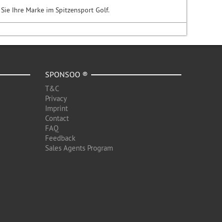
Sie Ihre Marke im Spitzensport Golf.
SPONSOO ®
T&C
Privacy
Imprint
Contact
FAQ
Feedback
Sales Agents Program