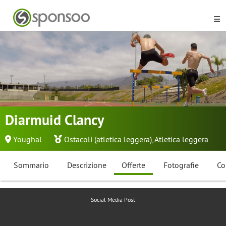
Diarmuid Clancy
Youghal
Ostacoli (atletica leggera)
,
Atletica leggera
Sommario
Descrizione
Offerte
Fotografie
Co
Social Media Post