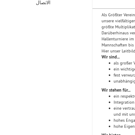
الاتصال
Als Größter Verei
unsere vielfältige
größte Multiplika
Darüberhinaus ver
Hallenturniere im
Mannschaften bis 
Hier unser Leitbil
Wir sind...
als großer 
ein wichtig
fest verwur
unabhängig
Wir stehen für...
ein respekt
Integration
eine vertra
und mit un
hohes Enga
hohe Eigen