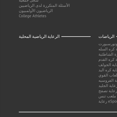
سجّل جمعية
الأسئلة المتكررة لدى الرياضيين
الرياضيون الأولمبيون
College Athletes
الرياضات
الرعاية الرياضية المحلية
وتورسبورت
 كره السله
ة الشاطئية
 كره القدم
اية الجولف
ية كره اليد
لعاب القوي
ة الفروسيه
عاية الجليد
عاية تصفح
 ملعب تنس
ية eSport