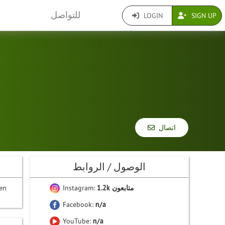
للتواصل
LOGIN
SIGN UP
اتصال
الوصول / الروابط
1.2k متابعون
Instagram:
gen
Facebook:
n/a
YouTube:
n/a