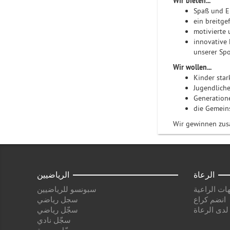
Wir bieten...
Spaß und E
ein breitge
motivierte 
innovative 
unserer Sp
Wir wollen...
Kinder sta
Jugendliche
Generation
die Gemeins
Wir gewinnen zu
الرعاة
الرياضيين
ات الراعية
سبونسو للرياضيين
انضم كراع
سجل رياضي
 لدى الرعاة
سجّل رياضي
سجّل نادي