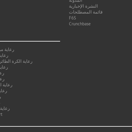
المدونة
النشرة الإخبارية
قائمة المصطلحات
F6S
Crunchbase
رعاية م
رعاية
رعاية الكرة الطائر
رعاية
رع
رعا
رعاية ا
رعاي
ر
ر
رعاية
رعا