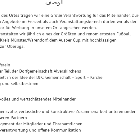
الوصف
n des Ortes tragen wir eine Große Verantwortung für das Miteinander. Dur
n Angebote im Freizeit als auch Veranstaltungsbereich dürfen wir als der
tor für Werbung in unserem Ort angesehen werden.
anstalten wir jährlich eines der Größten und renomiertesten Fußball
 Kreis Münster/Warendorf, dem Ausber Cup. mit hochklassigen
zur Oberliga.
d
Verein
er Teil der Dorfgemeinschaft Alverskirchens
zelt in der Idee der DJK: Gemeinschaft – Sport – Kirche
 und selbstbestimm
volles und wertschätzendes Miteinander
uensvolle, verlässliche und konstruktive Zusammenarbeit untereinander
seren Partnern
gement der Mitglieder und Ehrenamtlichen
verantwortung und offene Kommunikation