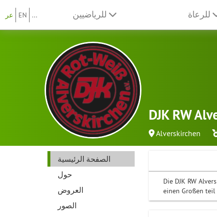
للرعاة
للرياضيين
...
EN
عر
DJK RW Alve
Alverskirchen
الصفحة الرئيسية
حول
Die DJK RW Alvers
العروض
einen Großen teil 
الصور