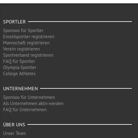
SPORTLER
Sponsoo für Sportler
Einzelsportler registrieren
Mannschaft registrieren
Verein registrieren
Sportverband registrieren
FAQ für Sportler
Olympia-Sportler
College Athletes
UNTERNEHMEN
Sponsoo für Unternehmen
Als Unternehmen aktiv werden
FAQ für Unternehmen
ÜBER UNS
Unser Team