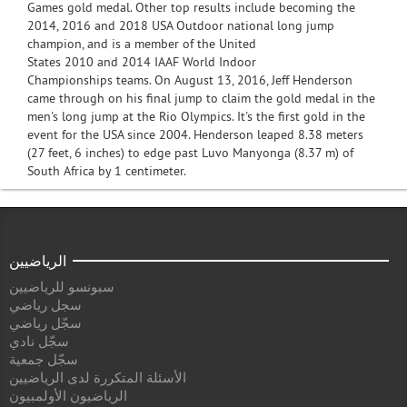
Games gold medal. Other top results include becoming the
2014, 2016 and 2018 USA Outdoor national long jump
champion, and is a member of the United
States 2010 and 2014 IAAF World Indoor
Championships teams. On August 13, 2016, Jeff Henderson
came through on his final jump to claim the gold medal in the
men's long jump at the Rio Olympics. It's the first gold in the
event for the USA since 2004. Henderson leaped 8.38 meters
(27 feet, 6 inches) to edge past Luvo Manyonga (8.37 m) of
South Africa by 1 centimeter.
الرياضيين
سبونسو للرياضيين
سجل رياضي
سجّل رياضي
سجّل نادي
سجّل جمعية
الأسئلة المتكررة لدى الرياضيين
الرياضيون الأولمبيون