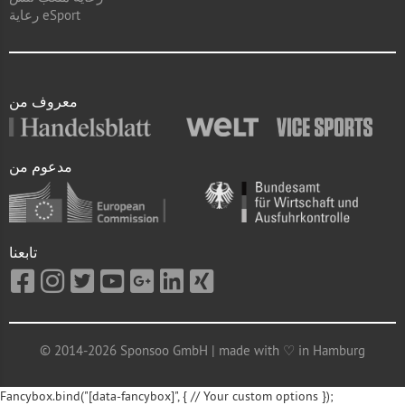
رعاية eSport
معروف من
مدعوم من
تابعنا
© 2014-2026 Sponsoo GmbH | made with ♡ in Hamburg
Fancybox.bind("[data-fancybox]", { // Your custom options });