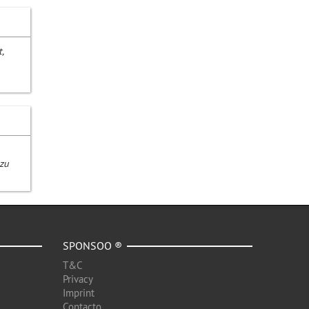
,
 zu
SPONSOO ®
T&C
Privacy
Imprint
Contacto