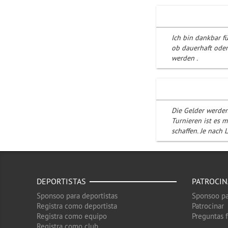
Ich bin dankbar fü
ob dauerhaft oder
werden .
Die Gelder werden
Turnieren ist es 
schaffen. Je nach
DEPORTISTAS
PATROCI
Sponsoo para deportistas
Sponsoo pa
Registra como deportista
Patrocinar
Registra como equipo
Preguntas 
Registra como club