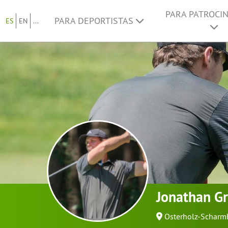
PARA PATROCI
PARA DEPORTISTAS
ES
EN
...
Jonathan Gri
Osterholz-Scharm