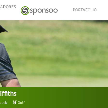
NADORES
PORTAFOLIO
ffiths
beck
Golf