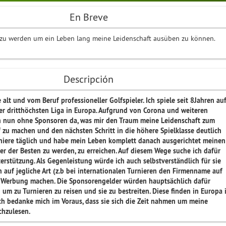
En Breve
 zu werden um ein Leben lang meine Leidenschaft ausüben zu können.
Descripción
 alt und vom Beruf professioneller Golfspieler. Ich spiele seit 8Jahren au
der dritthöchsten Liga in Europa. Aufgrund von Corona und weiteren
ch nun ohne Sponsoren da, was mir den Traum meine Leidenschaft zum
 zu machen und den nächsten Schritt in die höhere Spielklasse deutlich
ainiere täglich und habe mein Leben komplett danach ausgerichtet meinen
er der Besten zu werden, zu erreichen. Auf diesem Wege suche ich dafür
erstützung. Als Gegenleistung würde ich auch selbstverständlich für sie
auf jegliche Art (z.b bei internationalen Turnieren den Firmenname auf
) Werbung machen. Die Sponsorengelder würden hauptsächlich dafür
 um zu Turnieren zu reisen und sie zu bestreiten. Diese finden in Europa 
 Ich bedanke mich im Voraus, dass sie sich die Zeit nahmen um meine
chzulesen.