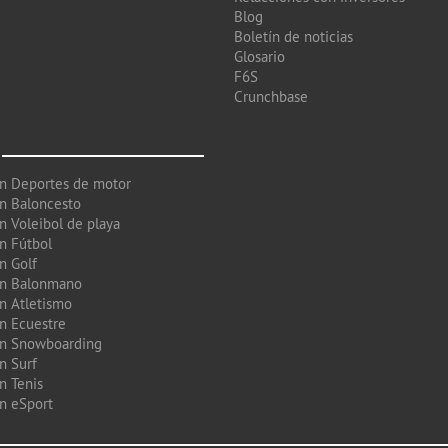
Blog
Boletín de noticias
Glosario
F6S
Crunchbase
en Deportes de motor
en Baloncesto
n Voleibol de playa
en Fútbol
n Golf
en Balonmano
en Atletismo
en Ecuestre
en Snowboarding
n Surf
n Tenis
en eSport