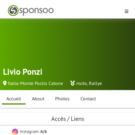
Livio Ponzi
Italia-Monte Porzio Catone
moto
,
Rallye
Accueil
About
Photos
Contact
Accès / Liens
Instagram:
n/a