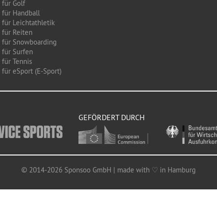
 für Golf
 für Handball
für Leichtathletik
 für Reiten
 für Snowboarding
 für Surfen
 für Tennis
für eSport (E-Sport)
GEFÖRDERT DURCH
© 2014-2026 Sponsoo GmbH | made with ♡ in Hamburg