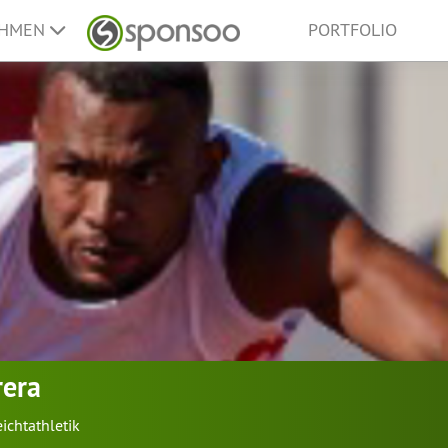
EHMEN
PORTFOLIO
rera
eichtathletik