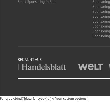
Sport-Sponsoring in Rom
Sponsoring
Sponsoring
Sponsoring 
Sponsoring
Sponsoring
Sponsoring
Sponsoring
Sponsoring 
BEKANNT AUS
Fancybox.bind("[data-fancybox]", { // Your custom options });