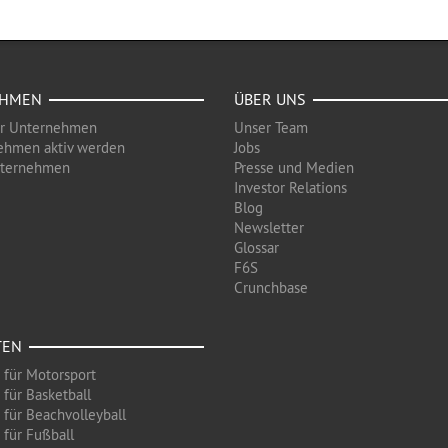
EHMEN
ÜBER UNS
ür Unternehmen
Unser Team
ehmen aktiv werden
Jobs
nternehmen
Presse und Medien
Investor Relations
Blog
Newsletter
Glossar
F6S
Crunchbase
TEN
 für Motorsport
 für Basketball
 für Beachvolleyball
 für Fußball