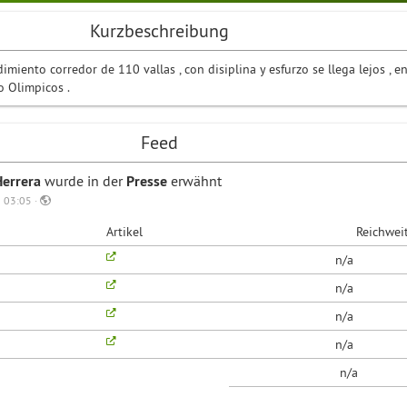
Kurzbeschreibung
dimiento corredor de 110 vallas , con disiplina y esfurzo se llega lejos , e
o Olimpicos .
Feed
Herrera
wurde in der
Presse
erwähnt
 03:05 ·
Artikel
Reichwei
n/a
n/a
n/a
n/a
n/a