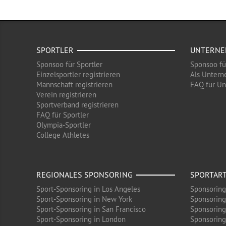
SPORTLER
UNTERN
Sponsoo für Sportler
Sponsoo f
Einzelsportler registrieren
Als Untern
Mannschaft registrieren
FAQ für U
Verein registrieren
Sportverband registrieren
FAQ für Sportler
Olympia-Sportler
College Athletes
REGIONALES SPONSORING
SPORTAR
Sport-Sponsoring in Los Angeles
Sponsoring
Sport-Sponsoring in New York
Sponsoring
Sport-Sponsoring in San Francisco
Sponsoring
Sport-Sponsoring in London
Sponsoring