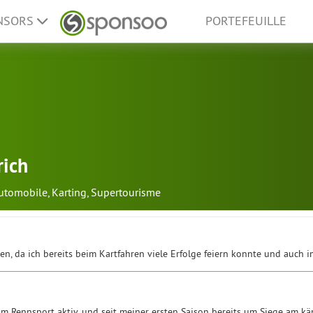
ONSORS
PORTEFEUILLE
rich
automobile
,
Karting
,
Supertourisme
en, da ich bereits beim Kartfahren viele Erfolge feiern konnte und auch
 im Rennsport aktiv, und seit meiner ersten Saison bereits um Siege am k