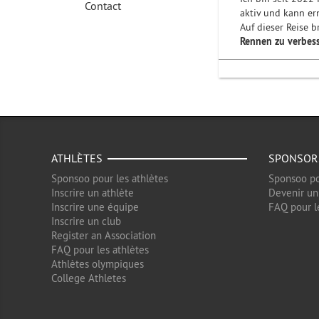
Contact
aktiv und kann er
Auf dieser Reise b
Rennen zu verbess
ATHLÈTES
SPONSOR
Sponsoo pour les athlètes
Sponsoo po
Inscrire un athlète
Devenir un
Inscrire une équipe
FAQ pour l
Inscrire un club
Register an Association
FAQ pour les athlètes
Athlètes olympiques
College Athletes