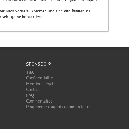
ter nach vorne zu kommen und sich
von Rennen zu
h sehr gerne kontaktieren.
SPONSOO ®
T&C
Confidentialité
Mentions légales
Contact
FAQ
Commentaires
Programme d'agents commerciaux