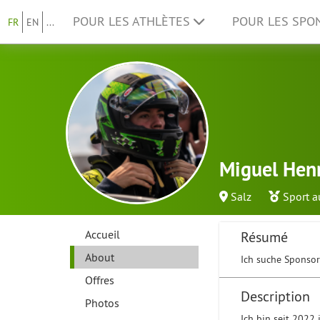
POUR LES ATHLÈTES
POUR LES SP
FR
EN
...
Miguel Hen
Salz
Sport 
Accueil
Résumé
About
Ich suche Sponsor
Offres
Description
Photos
Ich bin seit 2022