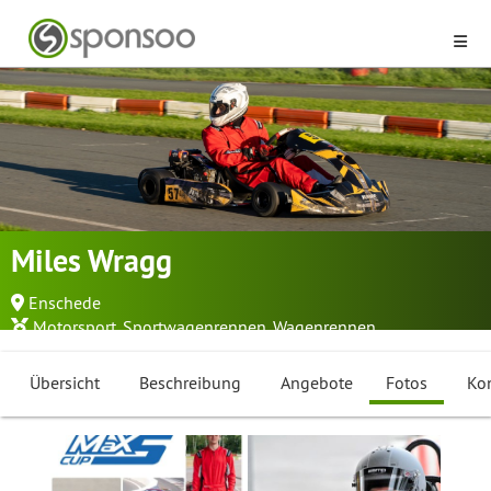
Miles Wragg
Enschede
Motorsport
,
Sportwagenrennen
,
Wagenrennen
Übersicht
Beschreibung
Angebote
Fotos
Ko