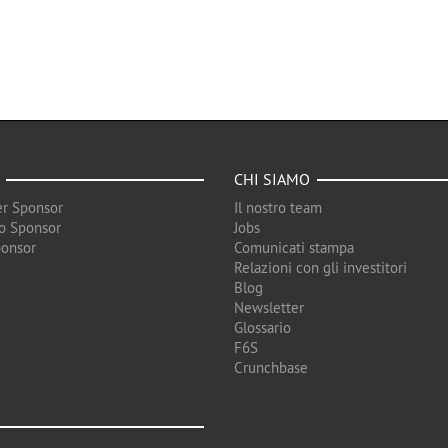
CHI SIAMO
r Sponsor
Il nostro team
o Sponsor
Jobs
ponsor
Comunicati stampa
Relazioni con gli investitori
Blog
Newsletter
Glossario
F6S
Crunchbase