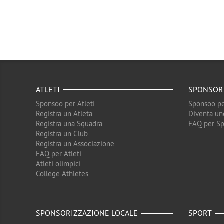
ATLETI
SPONSOR
Sponsoo per Atleti
Sponsoo pe
Registra un Atleta
Diventa un
Registra una Squadra
FAQ per S
Registra un Club
Registra un Associazione
FAQ per Atleti
Atleti olimpici
College Athletes
SPONSORIZZAZIONE LOCALE
SPORT