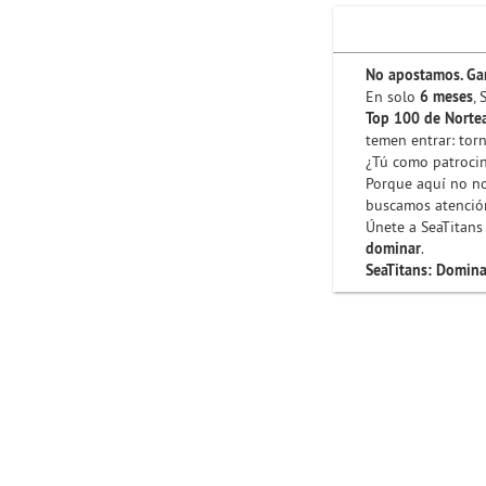
No apostamos. Ga
En solo
6 meses
,
Top 100 de Norte
temen entrar: tor
¿Tú como patroci
Porque aquí no n
buscamos atenció
Únete a SeaTitans
dominar
.
SeaTitans: Domina