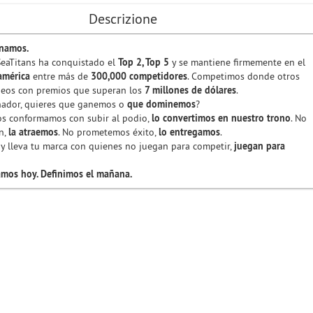
Descrizione
namos.
 SeaTitans ha conquistado el
Top 2, Top 5
y se mantiene firmemente en el
américa
entre más de
300,000 competidores
. Competimos donde otros
neos con premios que superan los
7 millones de dólares
.
nador, quieres que ganemos o
que dominemos
?
os conformamos con subir al podio,
lo convertimos en nuestro trono
. No
n,
la atraemos
. No prometemos éxito,
lo entregamos
.
 y lleva tu marca con quienes no juegan para competir,
juegan para
mos hoy. Definimos el mañana.