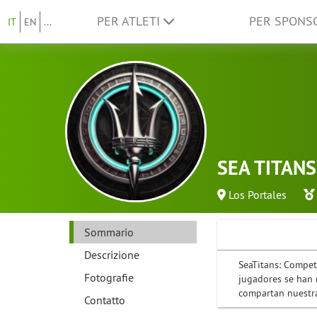
PER ATLETI
PER SPON
IT
EN
...
SEA TITANS
Los Portales
Sommario
Descrizione
SeaTitans: Compet
Fotografie
jugadores se han
compartan nuestra 
Contatto