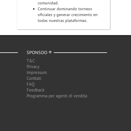
comunidad.
Continuar dominando torneos
oficiales y generar crecimiento en
todas nuestras plataformas.
SPONSOO ®
T&C
Privacy
Impressum
Conttati
FAQ
Feedback
Programma per agenti di vendita