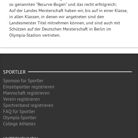
so genannten "Recurve-Bogen" und das recht erfolgreich:
Auf der Landes Meisterschaft haben wir, bis auf in einer Klasse,
in allen Klassen, in denen wir angetreten sind den
Landesmeister Titel mitnehmen können, und sind auch mit
Schützen auf der Deutschen Meisterschaft in Berlin im
Olympia-Stadion vertreten.
SPORTLER
Sponsoo für Sportler
Einzelsportler registrieren
Mannschaft registrieren
Verein registrieren
Sportverband registrieren
FAQ für Sportler
Olympia-Sportler
College Athletes