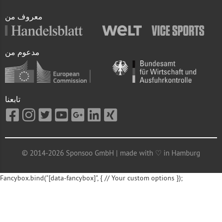
معروف من
مدعوم من
تابعنا
© 2014-2026 Sponsoo GmbH | made with ♡ in Hamburg
Fancybox.bind("[data-fancybox]", { // Your custom options });