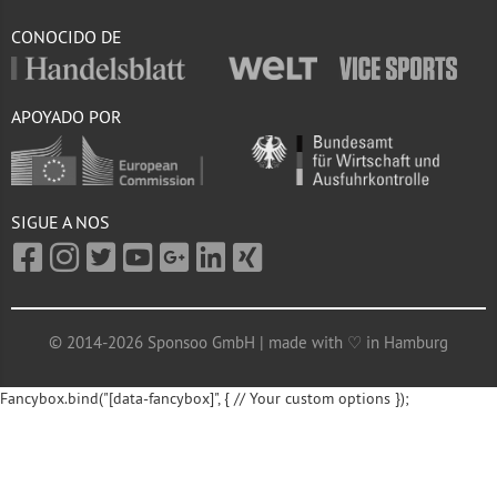
CONOCIDO DE
APOYADO POR
SIGUE A NOS
© 2014-2026 Sponsoo GmbH | made with ♡ in Hamburg
Fancybox.bind("[data-fancybox]", { // Your custom options });