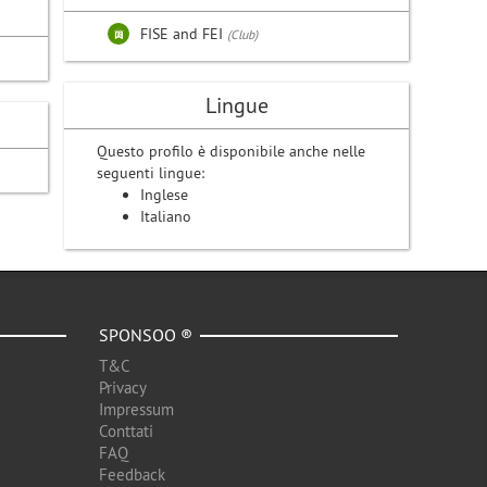
FISE and FEI
(Club)
Lingue
Questo profilo è disponibile anche nelle
seguenti lingue:
Inglese
Italiano
SPONSOO ®
T&C
Privacy
Impressum
Conttati
FAQ
Feedback