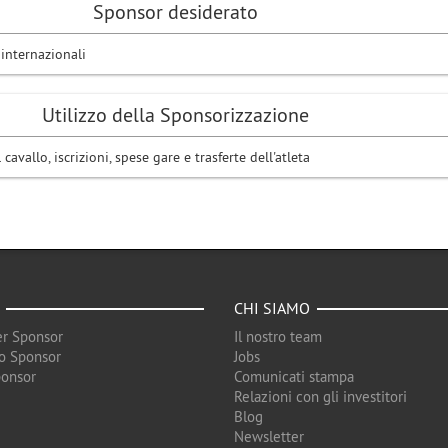
Sponsor desiderato
 internazionali
Utilizzo della Sponsorizzazione
avallo, iscrizioni, spese gare e trasferte dell'atleta
CHI SIAMO
r Sponsor
Il nostro team
o Sponsor
Jobs
ponsor
Comunicati stampa
Relazioni con gli investitori
Blog
Newsletter