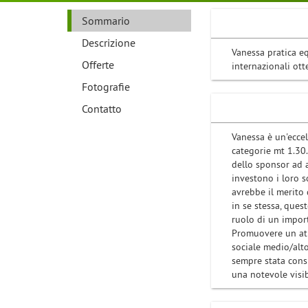
Sommario
Descrizione
Vanessa pratica e
Offerte
internazionali ott
Fotografie
Contatto
Vanessa è un'eccel
categorie mt 1.30.
dello sponsor ad a
investono i loro s
avrebbe il merito 
in se stessa, que
ruolo di un import
Promuovere un atle
sociale medio/alto
sempre stata consi
una notevole visib