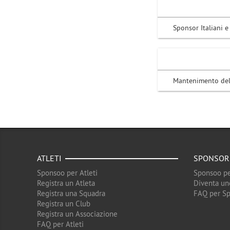
Sponsor Italiani e
Mantenimento del c
ATLETI
SPONSOR
Sponsoo per Atleti
Sponsoo pe
Registra un Atleta
Diventa un
Registra una Squadra
FAQ per S
Registra un Club
Registra un Associazione
FAQ per Atleti