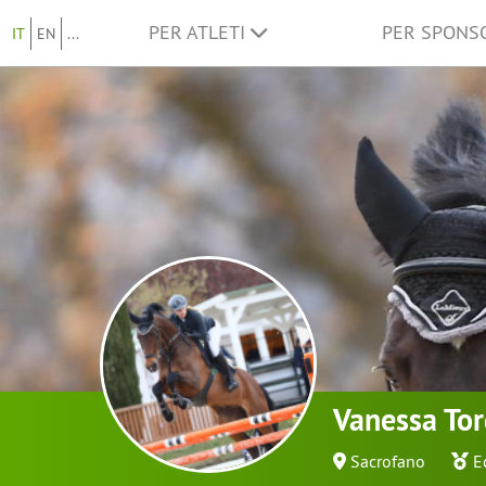
PER ATLETI
PER SPON
IT
EN
...
Vanessa Tor
Sacrofano
E