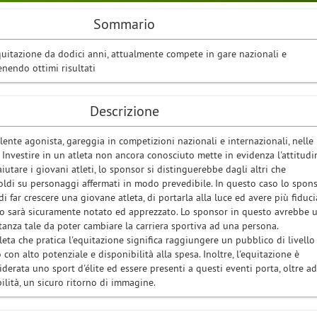
Sommario
quitazione da dodici anni, attualmente compete in gare nazionali e
enendo ottimi risultati
Descrizione
lente agonista, gareggia in competizioni nazionali e internazionali, nelle
 Investire in un atleta non ancora conosciuto mette in evidenza l'attitudi
iutare i giovani atleti, lo sponsor si distinguerebbe dagli altri che
oldi su personaggi affermati in modo prevedibile. In questo caso lo spon
di far crescere una giovane atleta, di portarla alla luce ed avere più fiduci
sto sarà sicuramente notato ed apprezzato. Lo sponsor in questo avrebbe 
anza tale da poter cambiare la carriera sportiva ad una persona.
ta che pratica l'equitazione significa raggiungere un pubblico di livello
 con alto potenziale e disponibilità alla spesa. Inoltre, l'equitazione è
derata uno sport d'élite ed essere presenti a questi eventi porta, oltre ad
ilità, un sicuro ritorno di immagine.