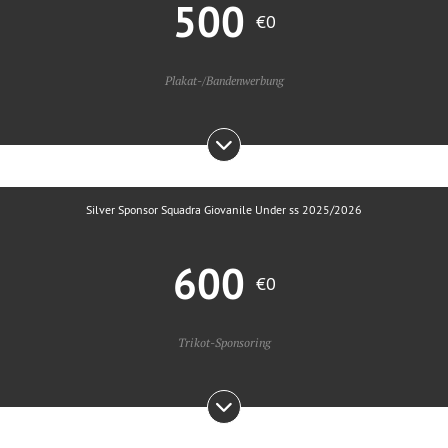
500
€0
Plakat-/Bandenwerbung
Silver Sponsor Squadra Giovanile Under ss 2025/2026
600
€0
Trikot-Sponsoring