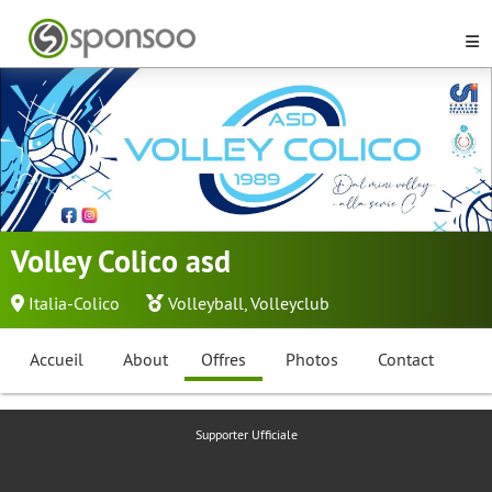
Volley Colico asd
Italia-Colico
Volleyball
,
Volleyclub
Accueil
About
Offres
Photos
Contact
Supporter Ufficiale