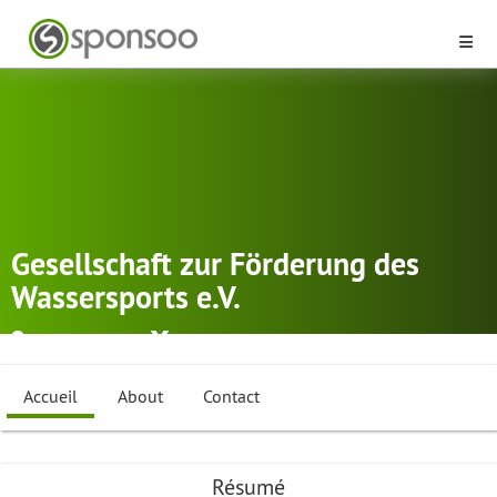
Gesellschaft zur Förderung des
Wassersports e.V.
Hockenheim
Bateau-dragon
,
Canoë-Polo
,
course de
...
Accueil
About
Contact
Résumé