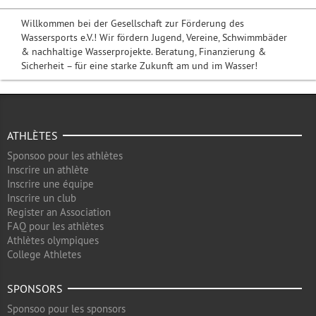
Willkommen bei der Gesellschaft zur Förderung des
Wassersports e.V.! Wir fördern Jugend, Vereine, Schwimmbäder
& nachhaltige Wasserprojekte. Beratung, Finanzierung &
Sicherheit – für eine starke Zukunft am und im Wasser!
ATHLÈTES
Sponsoo pour les athlètes
Inscrire un athlète
Inscrire une équipe
Inscrire un club
Register an Association
FAQ pour les athlètes
Athlètes olympiques
College Athletes
SPONSORS
Sponsoo pour les sponsors