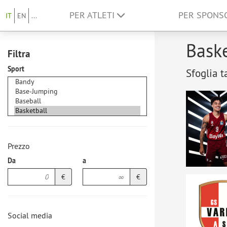
PER ATLETI
PER SPON
IT
EN
...
Baske
Filtra
Sport
Sfoglia t
Prezzo
Da
a
€
€
Social media