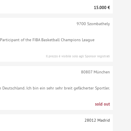
15.000 €
9700
Szombathely
articipant of the FIBA Basketball Champions League
Il prezzo è visibile solo agli Sponsor registrati
80807
München
n Deutschland. Ich bin ein sehr sehr breit gefächerter Sportler.
sold out
28012
Madrid