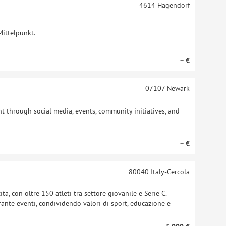
4614
Hägendorf
Mittelpunkt.
– €
07107
Newark
 through social media, events, community initiatives, and
– €
80040
Italy-Cercola
ta, con oltre 150 atleti tra settore giovanile e Serie C.
durante eventi, condividendo valori di sport, educazione e