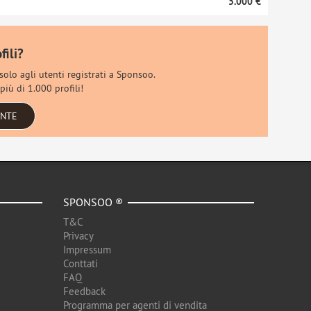
5.000 €
fili?
 solo agli utenti registrati a Sponsoo.
più di 1.000 profili!
ENTE
SPONSOO ®
T&C
Privacy
Impressum
Conttati
FAQ
Feedback
Programma per agenti di vendita