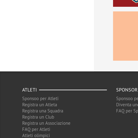
ATLETI
SPONSOR
Sponsoo per Atleti
Sponsoo pe
Registra un Atleta
Diventa un
Registra una Squadra
FAQ per S
Registra un Club
Registra un Associazione
FAQ per Atleti
Atleti olimpici