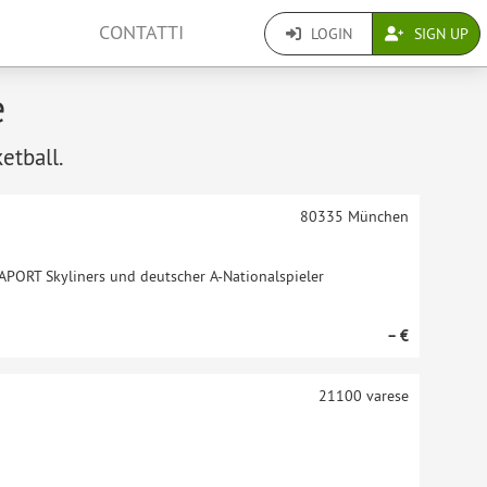
CONTATTI
LOGIN
SIGN UP
e
etball.
80335
München
RAPORT Skyliners und deutscher A-Nationalspieler
– €
21100
varese