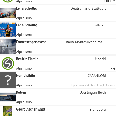
Alpinismo
5.000 €
Lena Schöllig
Deutschland-Stuttgart
Alpinismo
Lena Schöllig
Stuttgart
Alpinismo
Francescagenovese
Italia-Montesilvano Marina
Alpinismo
Beatriz Flamini
Madrid
Alpinismo
– €
Non visibile
CAPANNORI
Alpinismo
Il prezzo è visibile solo agli Sponsor
registrati
Ruben
Uesslingen-Buch
Alpinismo
Georg Aschenwald
Brandberg