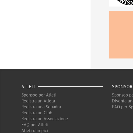
ATLETI
SPONSOR
Sponsoo per Atleti
Sponsoo pe
Registra un Atleta
Diventa un
Registra una Squadra
FAQ per S
Registra un Club
Registra un Associazione
FAQ per Atleti
Atleti olimpici