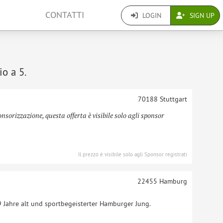
CONTATTI
LOGIN
SIGN UP
io a 5.
70188
Stuttgart
onsorizzazione, questa offerta è visibile solo agli sponsor
Il prezzo è visibile solo agli Sponsor registrati
22455
Hamburg
9 Jahre alt und sportbegeisterter Hamburger Jung.