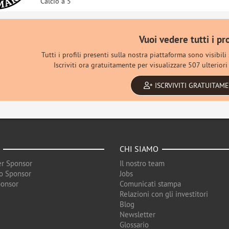
Calcio a 5
Vuoi vedere tutti i pro
Tutti i profili presenti sulla nostra piattaforma sono visibili
Iscriviti ora gratuitamente per visualizzare 507 ulteriori p
ISCRVIVITI GRATUITAM
CHI SIAMO
r Sponsor
Il nostro team
o Sponsor
Jobs
ponsor
Comunicati stampa
Relazioni con gli investitori
Blog
Newsletter
Glossario