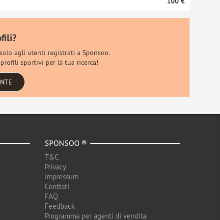
100 €
fili?
 solo agli utenti registrati a Sponsoo.
rofili sportivi per la tua ricerca!
ENTE
SPONSOO ®
T&C
Privacy
Impressum
Conttati
FAQ
Feedback
Programma per agenti di vendita