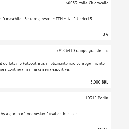
60033
Italia-Chiaravalle
ie D maschile - Settore giovanile FEMMINILE Under15
0 €
79106410
campo grande- ms
l de futsal e Futebol, mas infelizmente não consegui manter
ra continuar minha carreira esportiva. .
5.000 BRL
10315
Berlin
by a group of Indonesian futsal enthusiasts.