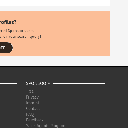
rofiles?
stered Sponsoo users.
s for your search query!
REE
SPONSOO ®
T&C
Privacy
Imprint
Contact
FAQ
Feedback
Sales Agents Program