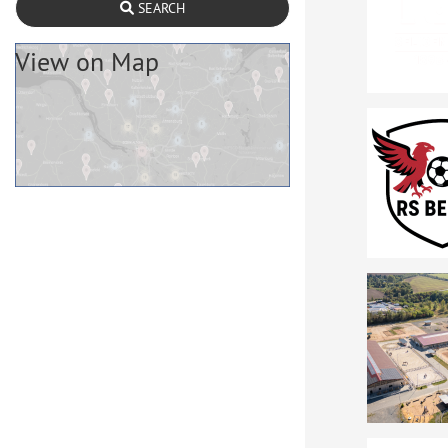
SEARCH
View on Map