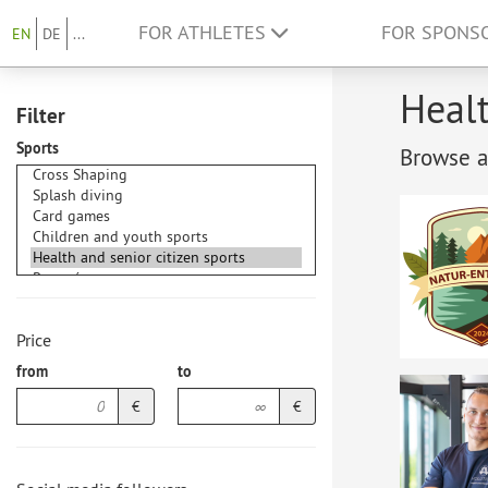
FOR ATHLETES
FOR SPONS
EN
DE
...
Healt
Filter
Sports
Browse at
Price
from
to
€
€