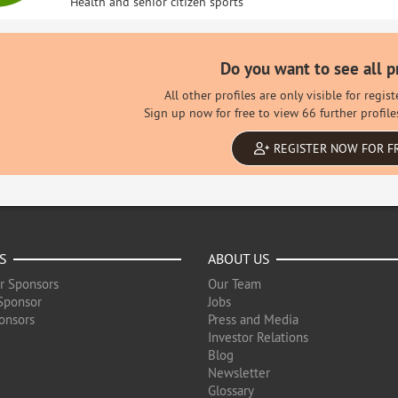
Health and senior citizen sports
Do you want to see all p
All other profiles are only visible for regi
Sign up now for free to view 66 further profile
REGISTER NOW FOR F
S
ABOUT US
r Sponsors
Our Team
Sponsor
Jobs
onsors
Press and Media
Investor Relations
Blog
Newsletter
Glossary