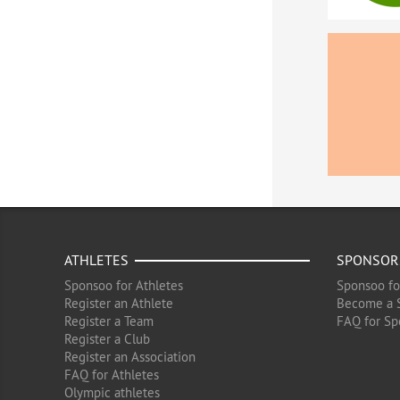
ATHLETES
SPONSOR
Sponsoo for Athletes
Sponsoo fo
Register an Athlete
Become a 
Register a Team
FAQ for Sp
Register a Club
Register an Association
FAQ for Athletes
Olympic athletes