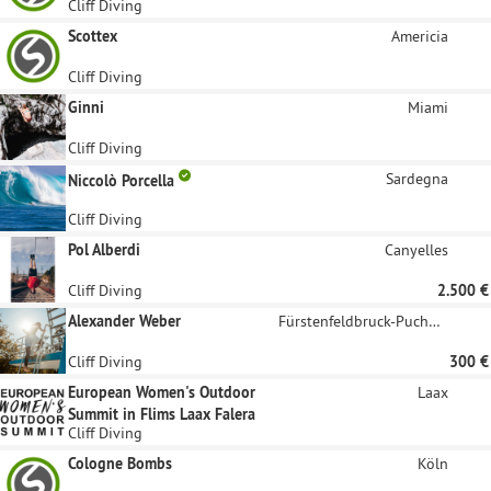
Cliff Diving
Scottex
Americia
Cliff Diving
Ginni
Miami
Cliff Diving
Sardegna
Niccolò Porcella
Cliff Diving
Pol Alberdi
Canyelles
Cliff Diving
2.500 €
Alexander Weber
Fürstenfeldbruck-Puchheim, Oberbayern
Cliff Diving
300 €
European Women's Outdoor
Laax
Summit in Flims Laax Falera
Cliff Diving
Cologne Bombs
Köln