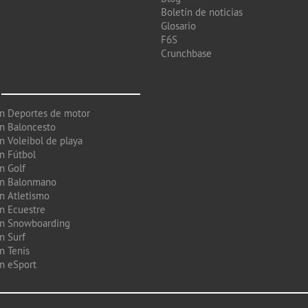
Boletín de noticias
Glosario
F6S
Crunchbase
en Deportes de motor
en Baloncesto
n Voleibol de playa
en Fútbol
n Golf
en Balonmano
en Atletismo
en Ecuestre
en Snowboarding
n Surf
n Tenis
en eSport