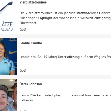
Vierplätzetournee
Die Vierplätzetournee ist ein jährlich stattfindendes Golfe
Skispringer. Highlight der Woche ist ein weltweit einzigarti
Oberstdorf.
Golf
Leonie Krauße
Leonie Krauße (19 Jahre) Unterstützung auf dem Weg ins Pro
Golf
Derek Johnson
I am a PGA Associate. I play in professional tournaments as we
Callaway.