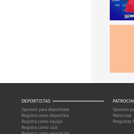
DEPORTISTAS
PATROCI
Sponsoo para deportistas
Sponsoo pa
Registra como deportista
Patrocinar
Registra como equipo
Preguntas 
Registra como club
Registra como asociación