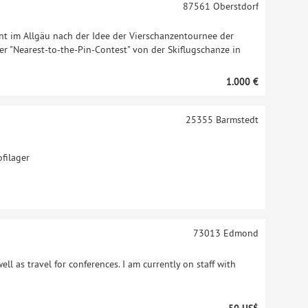
87561
Oberstdorf
vent im Allgäu nach der Idee der Vierschanzentournee der
ger "Nearest-to-the-Pin-Contest" von der Skiflugschanze in
1.000 €
25355
Barmstedt
filager
73013
Edmond
ll as travel for conferences. I am currently on staff with