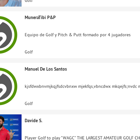
Golf
MuneraTibi P&P
Equipo de Golf y Pitch & Putt formado por 4 jugadores
Golf
Manuel De Los Santos
kjsfdwxbnvmjkqjfsdcvbnxw mjekfqs,vbncdwx mkqejfs;nvdc ma
Golf
Davide S.
Player Golf to play "WAGC" THE LARGEST AMATEUR GOLF C