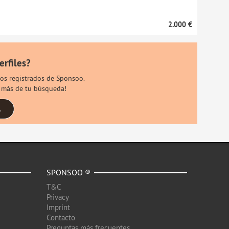
2.000 €
erfiles?
rios registrados de Sponsoo.
s más de tu búsqueda!
.
SPONSOO ®
T&C
Privacy
Imprint
Contacto
Preguntas más frecuentes