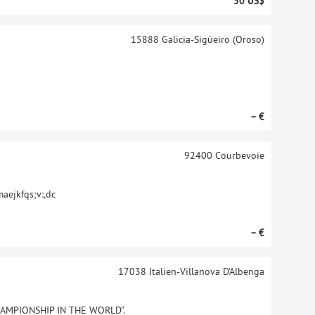
50 US$
15888
Galicia-Sigüeiro (Oroso)
– €
92400
Courbevoie
ejkfqs;v:,dc
– €
17038
Italien-Villanova D'Albenga
HAMPIONSHIP IN THE WORLD".