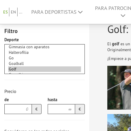
PARA PATROCI
PARA DEPORTISTAS
ES
EN
...
Golf:
Filtro
Deporte
El
golf
es un 
Originalmente
¡Empiece a p
Precio
de
hasta
€
€