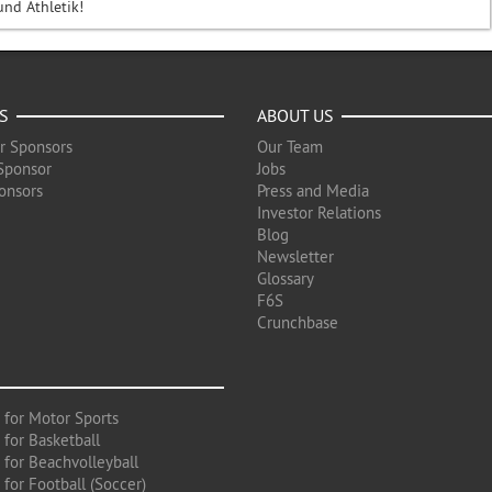
und Athletik!
S
ABOUT US
r Sponsors
Our Team
Sponsor
Jobs
onsors
Press and Media
Investor Relations
Blog
Newsletter
Glossary
F6S
Crunchbase
 for Motor Sports
 for Basketball
 for Beachvolleyball
for Football (Soccer)