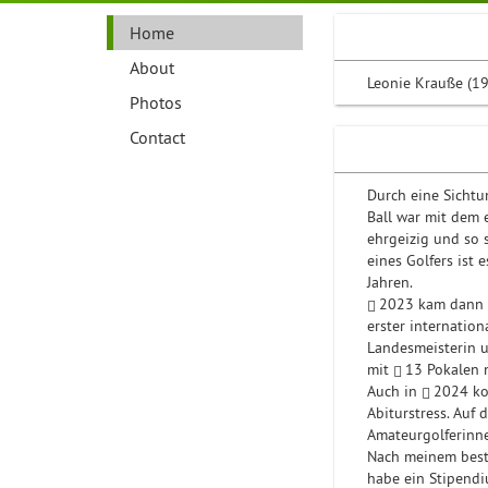
Home
About
Leonie Krauße (19
Photos
Contact
Durch eine Sichtu
Ball war mit dem 
ehrgeizig und so s
eines Golfers ist e
Jahren.
2023
kam dann d
erster internation
Landesmeisterin u
mit
13
Pokalen n
Auch in
2024
ko
Abiturstress. Auf 
Amateurgolferinn
Nach meinem besta
habe ein Stipendi