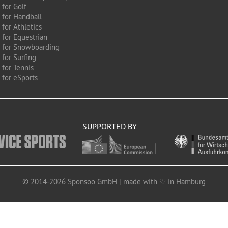
 for Golf
 for Handball
for Athletics
 for Equestrian
 for Snowboarding
for Surfing
 for Tennis
 for eSports
SUPPORTED BY
© 2014-2026 Sponsoo GmbH | made with ♡ in Hamburg