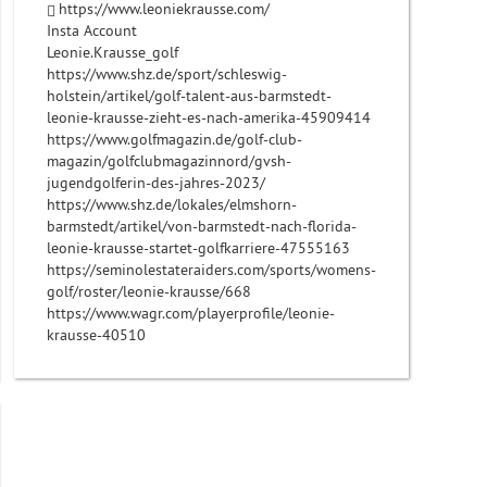
https://www.leoniekrausse.com
/
Insta Account
Leonie.Krausse_golf
https://www.shz.de/sport/schleswig-
holstein/artikel/golf-talent-aus-barmstedt-
leonie-krausse-zieht-es-nach-amerika-45909414
https://www.golfmagazin.de/golf-club-
magazin/golfclubmagazinnord/gvsh-
jugendgolferin-des-jahres-2023/
https://www.shz.de/lokales/elmshorn-
barmstedt/artikel/von-barmstedt-nach-florida-
leonie-krausse-startet-golfkarriere-47555163
https://seminolestateraiders.com/sports/womens-
golf/roster/leonie-krausse/668
https://www.wagr.com/playerprofile/leonie-
krausse-40510