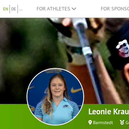
FOR ATHLETES
FOR SPONS
EN
DE
...
Leonie Kra
Barmstedt
G