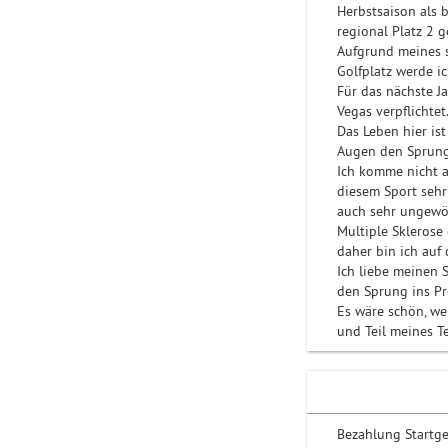
Herbstsaison als 
regional Platz 2 g
Aufgrund meines s
Golfplatz werde i
Für das nächste J
Vegas verpflichtet
Das Leben hier is
Augen den Sprung 
Ich komme nicht a
diesem Sport sehr 
auch sehr ungewöh
Multiple Sklerose 
daher bin ich auf 
Ich liebe meinen
den Sprung ins Pro
Es wäre schön, we
und Teil meines 
Bezahlung Startgel