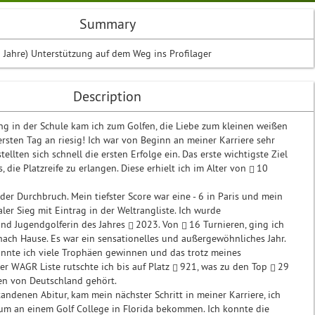
Summary
 Jahre) Unterstützung auf dem Weg ins Profilager
Description
ng in der Schule kam ich zum Golfen, die Liebe zum kleinen weißen
ersten Tag an riesig! Ich war von Beginn an meiner Karriere sehr
tellten sich schnell die ersten Erfolge ein. Das erste wichtigste Ziel
s, die Platzreife zu erlangen. Diese erhielt ich im Alter von
10
er Durchbruch. Mein tiefster Score war eine - 6 in Paris und mein
aler Sieg mit Eintrag in der Weltrangliste. Ich wurde
nd Jugendgolferin des Jahres
2023
. Von
16
Turnieren, ging ich
ach Hause. Es war ein sensationelles und außergewöhnliches Jahr.
nnte ich viele Trophäen gewinnen und das trotz meines
der WAGR Liste rutschte ich bis auf Platz
921
, was zu den Top
29
en von Deutschland gehört.
ndenen Abitur, kam mein nächster Schritt in meiner Karriere, ich
um an einem Golf College in Florida bekommen. Ich konnte die