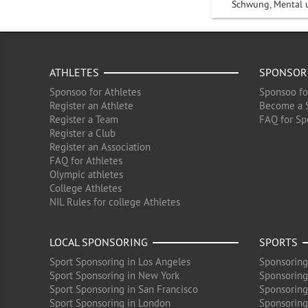
Schwung, Mental 
ATHLETES
SPONSOR
Sponsoo for Athletes
Sponsoo fo
Register an Athlete
Become a 
Register a Team
FAQ for Sp
Register a Club
Register an Association
FAQ for Athletes
Olympic athletes
College Athletes
NIL Rules for college Athletes
LOCAL SPONSORING
SPORTS
Sport Sponsoring in Los Angeles
Sponsoring
Sport Sponsoring in New York
Sponsoring
Sport Sponsoring in San Francisco
Sponsoring
Sport Sponsoring in London
Sponsoring 