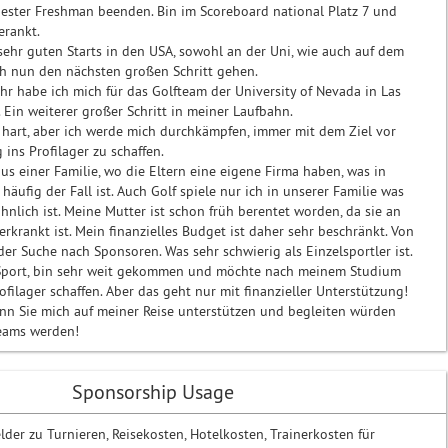
bester Freshman beenden. Bin im Scoreboard national Platz 7 und
erankt.
ehr guten Starts in den USA, sowohl an der Uni, wie auch auf dem
ch nun den nächsten großen Schritt gehen.
ahr habe ich mich für das Golfteam der University of Nevada in Las
. Ein weiterer großer Schritt in meiner Laufbahn.
t hart, aber ich werde mich durchkämpfen, immer mit dem Ziel vor
ins Profilager zu schaffen.
us einer Familie, wo die Eltern eine eigene Firma haben, was in
häufig der Fall ist. Auch Golf spiele nur ich in unserer Familie was
nlich ist. Meine Mutter ist schon früh berentet worden, da sie an
erkrankt ist. Mein finanzielles Budget ist daher sehr beschränkt. Von
der Suche nach Sponsoren. Was sehr schwierig als Einzelsportler ist.
 Sport, bin sehr weit gekommen und möchte nach meinem Studium
filager schaffen. Aber das geht nur mit finanzieller Unterstützung!
nn Sie mich auf meiner Reise unterstützen und begleiten würden
Teams werden!
Sponsorship Usage
der zu Turnieren, Reisekosten, Hotelkosten, Trainerkosten für