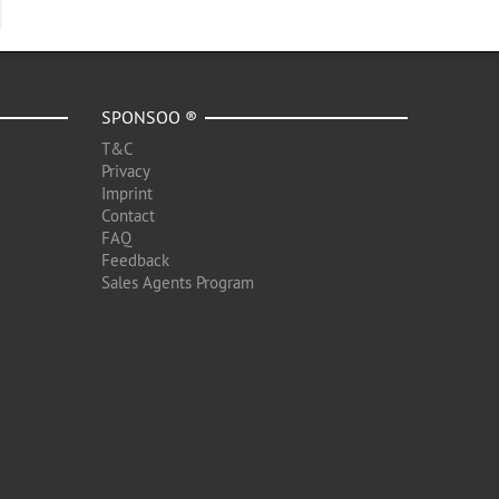
SPONSOO ®
T&C
Privacy
Imprint
Contact
FAQ
Feedback
Sales Agents Program