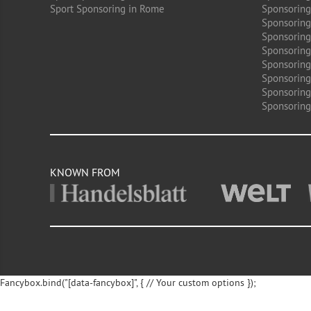
Sport Sponsoring in Rome
Sponsoring
Sponsoring
Sponsoring 
Sponsoring
Sponsoring
Sponsoring 
Sponsoring
Sponsoring
KNOWN FROM
Fancybox.bind("[data-fancybox]", { // Your custom options });