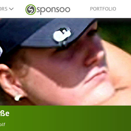
ORS
PORTFOLIO
uße
olf