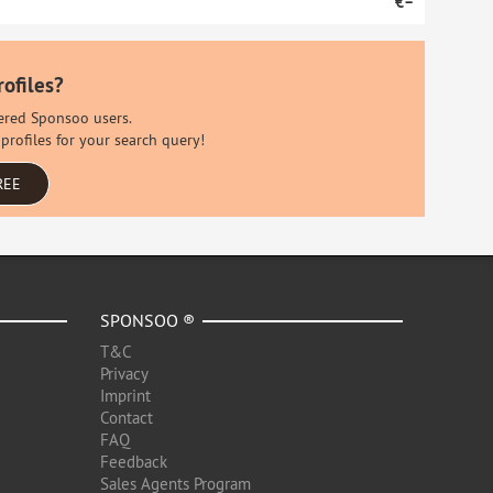
€–
rofiles?
stered Sponsoo users.
profiles for your search query!
REE
SPONSOO ®
T&C
Privacy
Imprint
Contact
FAQ
Feedback
Sales Agents Program