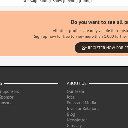
Dressage Riding, Show jumping (riding)
Do you want to see all p
All other profiles are only visible for regi
Sign up now for free to view more than 1,000 further 
REGISTER NOW FOR F
S
ABOUT US
r Sponsors
Our Team
Sponsor
Jobs
onsors
Press and Media
Investor Relations
Blog
Newsletter
Glossary