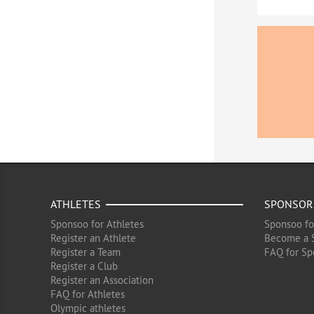
ATHLETES
SPONSOR
Sponsoo for Athletes
Sponsoo fo
Register an Athlete
Become a 
Register a Team
FAQ for Sp
Register a Club
Register an Association
FAQ for Athletes
Olympic athletes