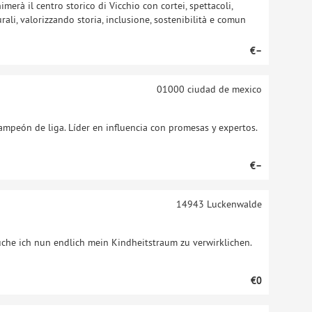
merà il centro storico di Vicchio con cortei, spettacoli,
turali, valorizzando storia, inclusione, sostenibilità e comun
€–
01000
ciudad de mexico
ampeón de liga. Líder en influencia con promesas y expertos.
€–
14943
Luckenwalde
che ich nun endlich mein Kindheitstraum zu verwirklichen.
€0