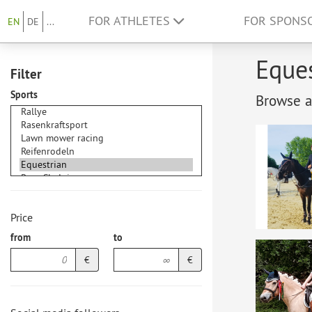
FOR ATHLETES
FOR SPONS
EN
DE
...
Eques
Filter
Sports
Browse at
Price
from
to
€
€