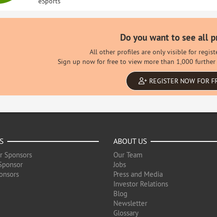
eSports
Do you want to see all p
All other profiles are only visible for regi
Sign up now for free to view more than 1,000 further 
REGISTER NOW FOR F
S
ABOUT US
r Sponsors
Our Team
Sponsor
Jobs
onsors
Press and Media
Investor Relations
Blog
Newsletter
Glossary