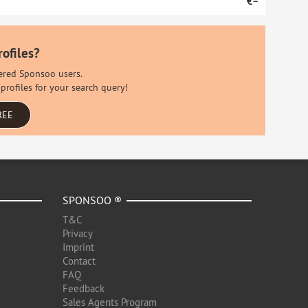
€–
rofiles?
stered Sponsoo users.
profiles for your search query!
REE
SPONSOO ®
T&C
Privacy
Imprint
Contact
FAQ
Feedback
Sales Agents Program