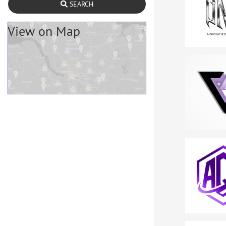
SEARCH
View on Map