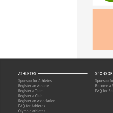
ATHLETES
SPONSOR
Sponsoo for Athletes
Sponsoo fo
Register an Athlete
Become a 
Register a Team
FAQ for Sp
Register a Club
Register an Association
FAQ for Athletes
Olympic athletes