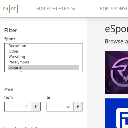
FOR ATHLETES
FOR SPONS
EN
DE
...
eSpor
Filter
Sports
Browse at
Price
from
to
€
€