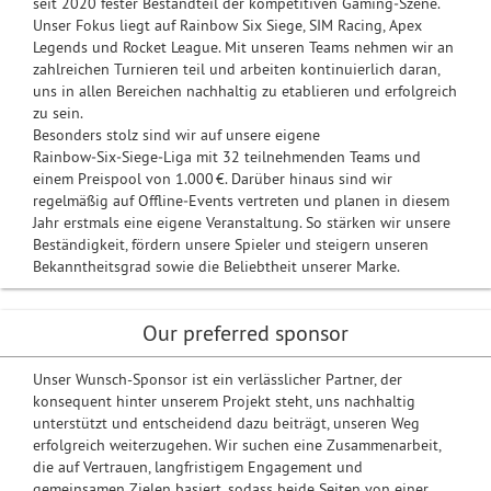
seit 2020 fester Bestandteil der kompetitiven Gaming‑Szene.
Unser Fokus liegt auf Rainbow Six Siege, SIM Racing, Apex
Legends und Rocket League. Mit unseren Teams nehmen wir an
zahlreichen Turnieren teil und arbeiten kontinuierlich daran,
uns in allen Bereichen nachhaltig zu etablieren und erfolgreich
zu sein.
Besonders stolz sind wir auf unsere eigene
Rainbow‑Six‑Siege‑Liga mit 32 teilnehmenden Teams und
einem Preispool von 1.000 €. Darüber hinaus sind wir
regelmäßig auf Offline‑Events vertreten und planen in diesem
Jahr erstmals eine eigene Veranstaltung. So stärken wir unsere
Beständigkeit, fördern unsere Spieler und steigern unseren
Bekanntheitsgrad sowie die Beliebtheit unserer Marke.
Our preferred sponsor
Unser Wunsch-Sponsor ist ein verlässlicher Partner, der
konsequent hinter unserem Projekt steht, uns nachhaltig
unterstützt und entscheidend dazu beiträgt, unseren Weg
erfolgreich weiterzugehen. Wir suchen eine Zusammenarbeit,
die auf Vertrauen, langfristigem Engagement und
gemeinsamen Zielen basiert, sodass beide Seiten von einer