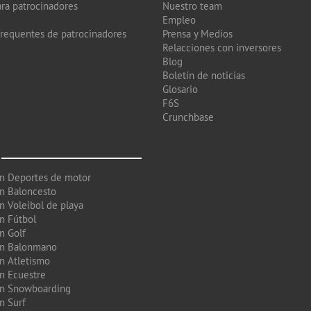
ra patrocinadores
Nuestro team
Empleo
frequentes de patrocinadores
Prensa y Medios
Relacciones con inversores
Blog
Boletín de noticias
Glosario
F6S
Crunchbase
en Deportes de motor
en Baloncesto
n Voleibol de playa
en Fútbol
n Golf
en Balonmano
en Atletismo
en Ecuestre
en Snowboarding
n Surf