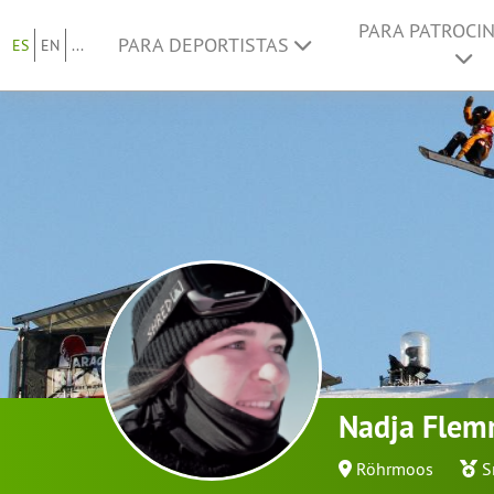
PARA PATROCI
PARA DEPORTISTAS
ES
EN
...
Nadja Flem
Röhrmoos
S