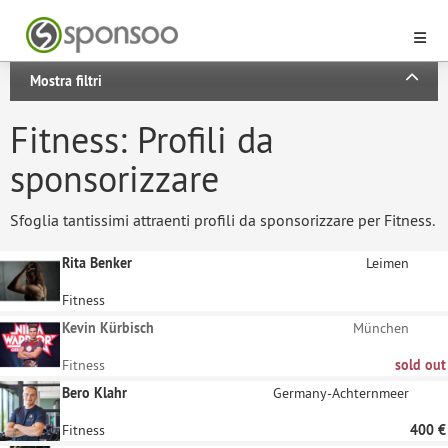
Mostra filtri
Fitness: Profili da
sponsorizzare
Sfoglia tantissimi attraenti profili da sponsorizzare per Fitness.
Rita Benker
Leimen
Fitness
Kevin Kürbisch
München
Fitness
sold out
Bero Klahr
Germany-Achternmeer
Fitness
400 €