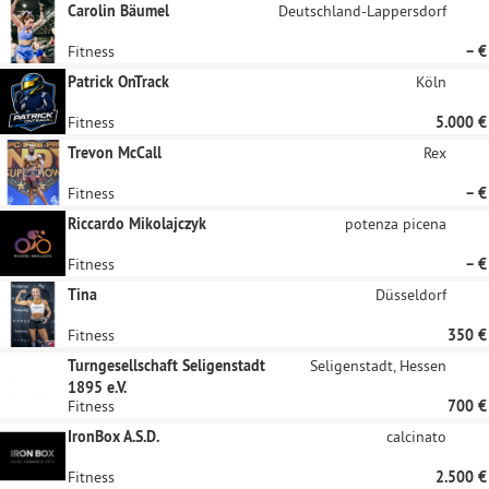
Carolin Bäumel
Deutschland-Lappersdorf
Fitness
– €
Patrick OnTrack
Köln
Fitness
5.000 €
Trevon McCall
Rex
Fitness
– €
Riccardo Mikolajczyk
potenza picena
Fitness
– €
Tina
Düsseldorf
Fitness
350 €
Turngesellschaft Seligenstadt
Seligenstadt, Hessen
1895 e.V.
Fitness
700 €
IronBox A.S.D.
calcinato
Fitness
2.500 €