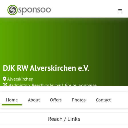
DJK RW Alverskirchen e.V.
Alverskirchen
Badminton
,
Beachvolleyball
,
Boule Lyonnaise
...
Home
About
Offers
Photos
Contact
Reach / Links