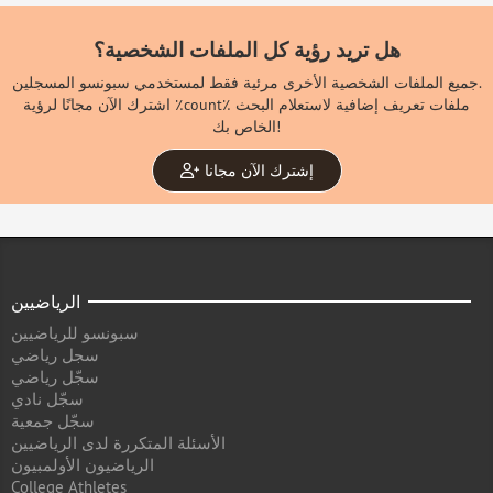
هل تريد رؤية كل الملفات الشخصية؟
جميع الملفات الشخصية الأخرى مرئية فقط لمستخدمي سبونسو المسجلين.
اشترك الآن مجانًا لرؤية ٪count٪ ملفات تعريف إضافية لاستعلام البحث
الخاص بك!
إشترك الآن مجانا
الرياضيين
سبونسو للرياضيين
سجل رياضي
سجّل رياضي
سجّل نادي
سجّل جمعية
الأسئلة المتكررة لدى الرياضيين
الرياضيون الأولمبيون
College Athletes