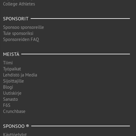
College Athletes
SPONSORIT
Sponsoo sponsoreille
Tule sponsoriksi
Sponsoreiden FAQ
MEISTÄ
Tiimi
Työpaikat
Lehdistö ja Media
Sijoittajille
Blogi
Uutiskirje
Sanasto
F6S
Crunchbase
SPONSOO ®
Käyttöehdot