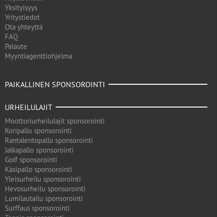
Yksityisyys
Yritystiedot
Ota yhteyttä
FAQ
Palaute
Myyntiagenttiohjelma
PAIKALLINEN SPONSOROINTI
URHEILULAJIT
Moottoriurheilulajit sponsorointi
Koripallo sponsorointi
Rantalentopallo sponsorointi
Jalkapallo sponsorointi
Golf sponsorointi
Käsipallo sponsorointi
Yleisurheilu sponsorointi
Hevosurheilu sponsorointi
Lumilautailu sponsorointi
Surffaus sponsorointi