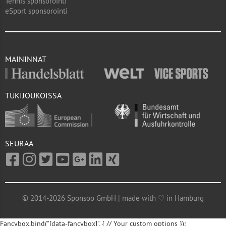
Tennis sponsorointi
eSport sponsorointi
MAININNAT
TUKIJOUKOISSA
SEURAA
© 2014-2026 Sponsoo GmbH | made with ♡ in Hamburg
Fancybox.bind("[data-fancybox]", { // Your custom options });