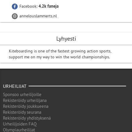
Facebook:
4.2k faneja
annelouslammerts.nl
Lyhyesti
Kiteboarding is one of the fastest growing action sports,
support me on my way to win the world championships.
URHEILIJAT
Sponsoo urheilijoille
Rekisteröidy urheilijana
Rekisteröidy joukkueena
Rekisteröidy seurana
Rekisteröidy yhdistyksenä
Urheilijoiden FAQ
Olympiaurheilijat