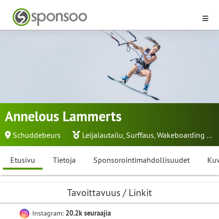
Annelous Lammerts
Schuddebeurs
Leijalautailu
,
Surffaus
,
Wakeboarding
...
Etusivu
Tietoja
Sponsorointimahdollisuudet
Kuv
Tavoittavuus / Linkit
Instagram:
20.2k seuraajia