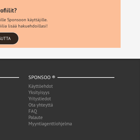
fiilit?
ille Sponsoon käyttäjille.
ilia lisää hakuehdoillasi!
SUTTA
SPONSOO ®
Käyttöehdot
Yksityisyys
Yritystiedot
Ota yhteyttä
FAQ
Palaute
Myyntiagenttiohjelma