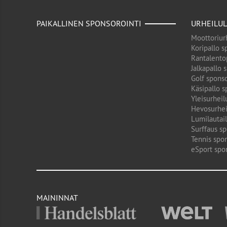
PAIKALLINEN SPONSOROINTI
URHEILUL
Moottoriurh
Koripallo s
Rantalento
Jalkapallo 
Golf sponso
Käsipallo s
Yleisurheil
Hevosurhei
Lumilautail
Surffaus sp
Tennis spon
eSport spo
MAININNAT