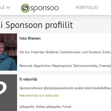
LLE
PORTFOLIO
i Sponsoon profiilit
Felix Wiemers
Ich bin Freerider Skifahrer, Familienvater und Outdoor Enthu
Rennrad, Alppihiihto, Maastopyörä, Telinevoimistelu, Freesty
Ei näkyvillä
Sponsoroitavan yksityisyysasetusten vuoksi tämä mahdollisuus
Rekisteröidy nyt maksutta
Jalkapallo, Sokea jalkapallo, Futsal