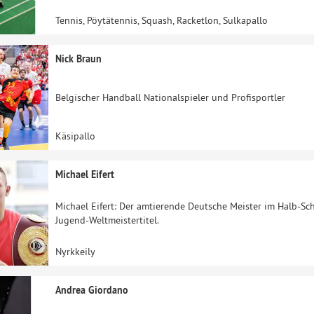
Tennis, Pöytätennis, Squash, Racketlon, Sulkapallo
Nick Braun
Belgischer Handball Nationalspieler und Profisportler
Käsipallo
Michael Eifert
Michael Eifert: Der amtierende Deutsche Meister im Halb-S
Jugend-Weltmeistertitel.
Nyrkkeily
Andrea Giordano