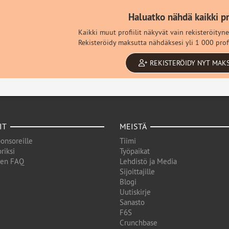
Haluatko nähdä kaikki pro
Kaikki muut profiilit näkyvät vain rekisteröityne
Rekisteröidy maksutta nähdäksesi yli 1 000 profi
REKISTERÖIDY NYT MAK
IT
MEISTÄ
onsoreille
Tiimi
riksi
Työpaikat
den FAQ
Lehdistö ja Media
Sijoittajille
Blogi
Uutiskirje
Sanasto
F6S
Crunchbase