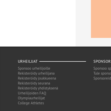
URHEILIJAT
SPONSOR
Sponsoo urheilijoille
Sponsoo sp
Rekisteröidy urheilijana
Tule sponso
Rekisteröidy joukkueena
Sponsorei
Rekisteröidy seurana
Rekisteröidy yhdistyksenä
Urheilijoiden FAQ
Olympiaurheilijat
College Athletes