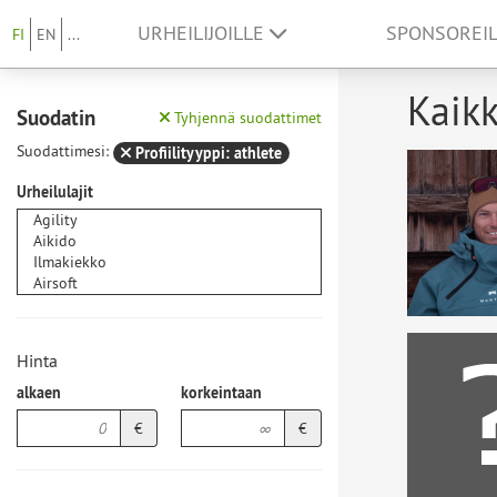
URHEILIJOILLE
SPONSOREI
FI
EN
...
Kaikk
Suodatin
Tyhjennä suodattimet
Suodattimesi:
Profiilityyppi: athlete
Urheilulajit
Hinta
alkaen
korkeintaan
€
€